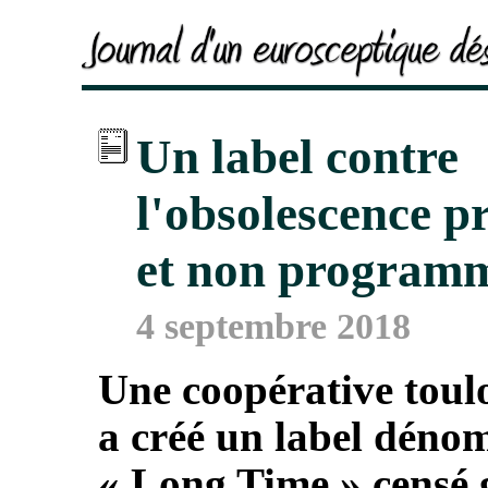
Un label contre
l'obsolescence p
et non program
4 septembre 2018
Une coopérative toul
a créé un label dén
«
Long Time
» censé 