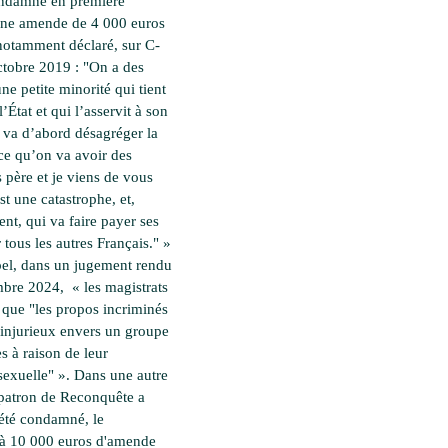
ondamné en première
une amende de 4 000 euros
notamment déclaré, sur C-
tobre 2019 : "On a des
ne petite minorité qui tient
l’État et qui l’asservit à son
i va d’abord désagréger la
rce qu’on va avoir des
 père et je viens de vous
st une catastrophe, et,
t, qui va faire payer ses
 tous les autres Français." »
el, dans un jugement rendu
mbre 2024, « les magistrats
 que "les propos incriminés
 injurieux envers un groupe
s à raison de leur
 sexuelle" ». Dans une autre
a patron de Reconquête a
été condamné, le
 à 10 000 euros d'amende