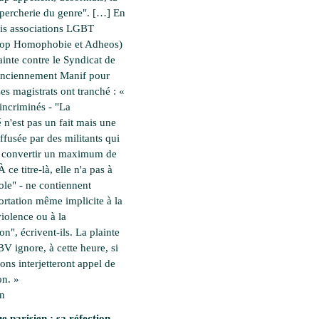
percherie du genre". […] En
rois associations LGBT
top Homophobie et Adheos)
ainte contre le Syndicat de
(anciennement Manif pour
es magistrats ont tranché : «
incriminés - "La
é n'est pas un fait mais une
ffusée par des militants qui
à convertir un maximum de
 ce titre-là, elle n'a pas à
cole" - ne contiennent
rtation même implicite à la
violence ou à la
on", écrivent-ils. La plainte
 BV ignore, à cette heure, si
ions interjetteront appel de
on. »
en
e parisien : sa réfection