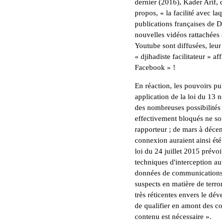
dernier (2016), Kader Arif,
propos, «
la facilité avec l
publications françaises de 
nouvelles vidéos rattachée
Youtube sont diffusées, leur
«
djihadiste facilitateur
» aff
Facebook
» !
En réaction, les pouvoirs pu
application de la loi du 13
des nombreuses possibilités 
effectivement bloqués ne son
rapporteur ; de mars à déce
connexion auraient ainsi ét
loi du 24 juillet 2015 prévoi
techniques d'interception au
données de communications 
suspects en matière de terro
très réticentes envers le déve
de qualifier en amont des co
contenu est nécessaire
».