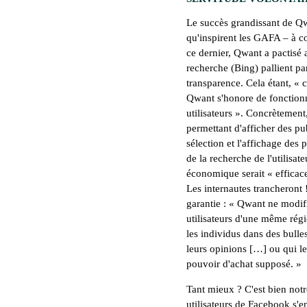
Le succès grandissant de Qw
qu'inspirent les GAFA – à 
ce dernier, Qwant a pactisé 
recherche (Bing) pallient pa
transparence. Cela étant, «
c
Qwant s'honore de fonction
utilisateurs
». Concrètement
permettant d'afficher des pub
sélection et l'affichage des 
de la recherche de l'utilisate
économique serait «
efficace
Les internautes trancheront !
garantie : «
Qwant ne modifie
utilisateurs d'une même rég
les individus dans des bulles
leurs opinions
[…]
ou qui l
pouvoir d'achat supposé.
»
Tant mieux ? C'est bien notr
utilisateurs de Facebook s'