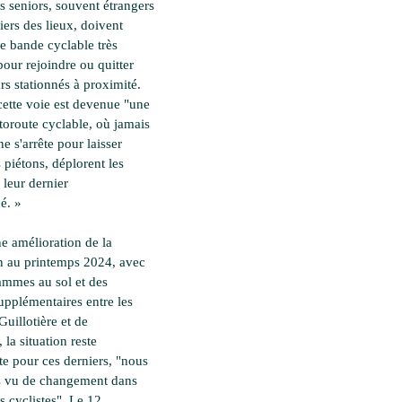
s seniors, souvent étrangers
iers des lieux, doivent
ne bande cyclable très
pour rejoindre ou quitter
rs stationnés à proximité.
cette voie est devenue "une
utoroute cyclable, où jamais
ne s'arrête pour laisser
s piétons, déplorent les
 leur dernier
é. »
e amélioration de la
on au printemps 2024, avec
ammes au sol et des
pplémentaires entre les
Guillotière et de
 la situation reste
e pour ces derniers, "nous
s vu de changement dans
es cyclistes". Le 12