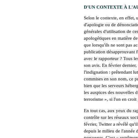
D'UN CONTEXTE À L'A
Selon le contexte, en effet,
d'apologie ou de dénonciat
générales d'utilisation de c
apologétiques en matière de 
que lorsqu'ils ne sont pas 
publication désapprouvant 
avec le rapporteur ? Tous le
son avis. En février dernier
l'indignation : prétendant lut
commises en son nom, ce prê
bien que les serveurs héberge
les auspices des nouvelles di
terrorisme
», si l'on en croit
En tout cas, aux yeux du rap
contrôle sur les réseaux soc
février, Twitter a révélé qu'
depuis le milieu de l'année d
personnes. C'est «
extrêmem