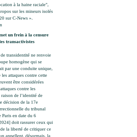
ation à la haine raciale",
propos sur les mineurs isolés
20 sur C-News ».
en
met un frein à la censure
les transactivistes
 de transidentité ne renvoie
roupe homogène qui se
ait par une conduite unique,
 les attaques contre cette
euvent être considérées
ttaques contre les
raison de l’identité de
te décision de la 17e
rectionnelle du tribunal
e Paris en date du 6
2024] doit rassurer ceux qui
 de la liberté de critiquer ce
p appellent, désormais, la