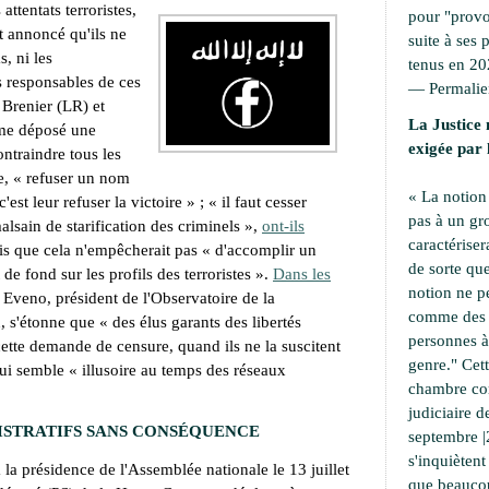
attentats terroristes,
pour "provoc
t annoncé qu'ils ne
suite à ses 
s, ni les
tenus en 20
s responsables de ces
—
Permali
 Brenier (LR) et
La Justice 
me déposé une
exigée par 
ontraindre tous les
e, «
refuser un nom
« La notion
c'est leur refuser la victoire
» ; «
il faut cesser
pas à un g
lsain de starification des criminels
»,
ont-ils
caractériser
ois que cela n'empêcherait pas «
d'accomplir un
de sorte que
 de fond sur les profils des terroristes
».
Dans les
notion ne p
k Eveno, président de l'Observatoire de la
comme des a
n, s'étonne que «
des élus garants des libertés
personnes à 
cette demande de censure, quand ils ne la suscitent
genre." Cet
 lui semble «
illusoire au temps des réseaux
chambre cor
judiciaire d
ISTRATIFS SANS CONSÉQUENCE
septembre |
s'inquiètent
 la présidence de l'Assemblée nationale le 13 juillet
que beaucou