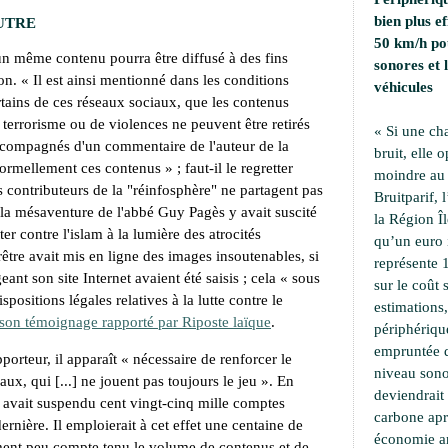
bien plus e
UTRE
50 km/h pou
 un même contenu pourra être diffusé à des fins
sonores et
ion. «
Il est ainsi mentionné dans les conditions
véhicules
ertains de ces réseaux sociaux, que les contenus
terrorisme ou de violences ne peuvent être retirés
« Si une ch
accompagnés d'un commentaire de l'auteur de la
bruit, elle 
formellement ces contenus
» ; faut-il le regretter
moindre au 
s contributeurs de la "réinfosphère" ne partagent pas
Bruitparif, 
, la mésaventure de l'abbé Guy Pagès y avait suscité
la Région Îl
ter contre l'islam à la lumière des atrocités
qu’un euro i
tre avait mis en ligne des images insoutenables, si
représente 
ant son site Internet avaient été saisis ; cela «
sous
sur le coût 
spositions légales relatives à la lutte contre le
estimations,
son témoignage rapporté par Riposte laïque
.
périphériqu
empruntée d
porteur, il apparaît «
nécessaire de renforcer le
niveau sono
iaux, qui
[...]
ne jouent pas toujours le jeu
». En
deviendrait
il avait suspendu cent vingt-cinq mille comptes
carbone apr
ernière. Il emploierait à cet effet une centaine de
économie an
ent peu compte tenu le volume de contenus et de