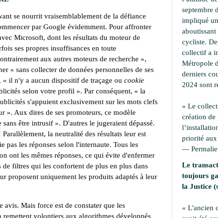
septembre d
ant se nourrit vraisemblablement de la défiance
impliqué une
commencer par Google évidemment. Pour affronter
aboutissant 
avec Microsoft, dont les résultats du moteur de
cycliste. D
rfois ses propres insuffisances en toute
collectif a i
ontrairement aux autres moteurs de recherche
»,
Métropole d
ner «
sans collecter de données personnelles de ses
derniers cou
, «
il n'y a aucun dispositif de traçage ou
cookie
2024 sont r
licités selon votre profil
». Par conséquent, «
la
publicités s'appuient exclusivement sur les mots clefs
« Le collect
ur
». Aux dires de ses promoteurs, ce modèle
création de
 sans être intrusif
». D'autres le jugeraient dépassé.
l’installati
 Parallèlement, la neutralité des résultats leur est
priorité aux
 pas les réponses selon l'internaute. Tous les
—
Permali
ion ont les mêmes réponses, ce qui évite d'enfermer
Le transact
 de filtres qui les confortent de plus en plus dans
toujours ga
eur proposent uniquement les produits adaptés à leur
la Justice (
e avis. Mais force est de constater que les
« L'ancien
en remettent volontiers aux algorithmes développés