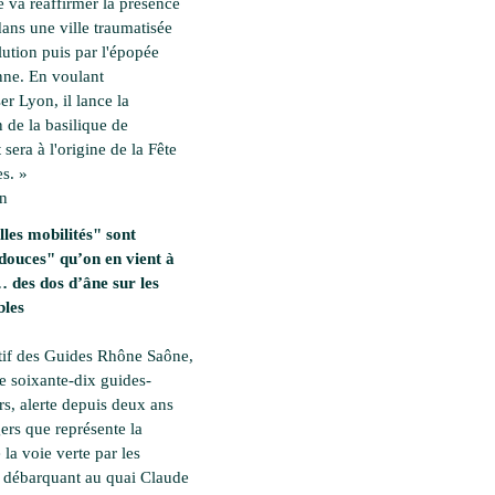
 va réaffirmer la présence
dans une ville traumatisée
lution puis par l'épopée
ne. En voulant
ser Lyon, il lance la
 de la basilique de
 sera à l'origine de la Fête
s. »
en
les mobilités" sont
douces" qu’on en vient à
des dos d’âne sur les
bles
tif des Guides Rhône Saône,
e soixante-dix guides-
rs, alerte depuis deux ans
ers que représente la
 la voie verte par les
es débarquant au quai Claude