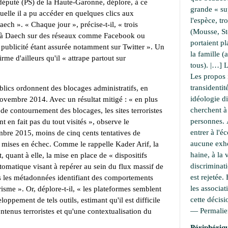
 député (PS) de la Haute-Garonne, déplore, à ce
grande « su
aquelle il a pu accéder en quelques clics aux
l'espèce, t
Daech
». «
Chaque jour
», précise-t-il, «
trois
(Mousse, S
s à Daech sur des réseaux comme Facebook ou
portaient pl
 publicité étant assurée notamment sur Twitter
». Un
la famille 
irme d'ailleurs qu'il «
attrape partout sur
tous). |…] L
Les propos 
transidentit
blics ordonnent des blocages administratifs, en
idéologie di
 novembre 2014. Avec un résultat mitigé : «
en plus
cherchent 
de contournement des blocages, les sites terroristes
personnes. À
t en fait pas du tout visités
», observe le
entrer à l'é
mbre 2015, moins de cinq cents tentatives de
aucune exho
é mises en échec. Comme le rappelle Kader Arif, la
haine, à la 
t, quant à elle, la mise en place de «
dispositifs
discriminati
tomatique visant à repérer au sein du flux massif de
est rejetée.
les métadonnées identifiant des comportements
les associat
risme
». Or, déplore-t-il, «
les plateformes semblent
cette décisi
loppement de tels outils, estimant qu'il est difficile
—
Permali
ntenus terroristes et qu'une contextualisation du
Périphériqu