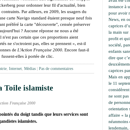
avait été c
kerberg pour ordonner leur fil d'actualité, bien
instance à 
s contraints. Par ailleurs, en 2009, les usagers du
pour avoir 
une carte Navigo standard étaient presque neuf fois
News, en oc
t préféré la carte "découverte", censée préserver
caprices d’u
 aujourd'hui ? Aucune réponse ne nous a été
la main sur 
l n'est pas certain que ces proportions aient
profit et qu
rtés ne s'octroient pas, elles se prennent
», est-il
société, pa
olonnes de
L'Action Française 2000
. Encore faut-il
enfants sans
, fussent-elles à portée de clic.
dire que c’e
deuxièmemen
trie
,
Internet
,
Médias
|
Pas de commentaires
caprices par
Mais en app
le 11 septe
a Toile islamiste
considèrent
ne sont pas
de personne
ction Française 2000
orientation
ointés du doigt tandis que leurs services sont
affaire « l
andistes islamistes.
néanmoins 
lendemain,