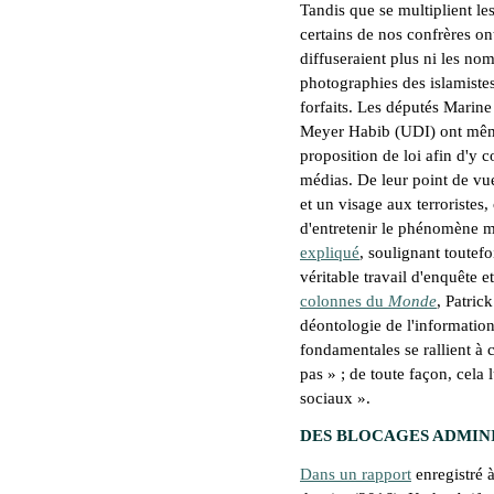
Tandis que se multiplient les 
certains de nos confrères on
diffuseraient plus ni les nom
photographies des islamiste
forfaits. Les députés Marine
Meyer Habib (UDI) ont mê
proposition de loi afin d'y c
médias. De leur point de vu
et un visage aux terroristes, 
d'entretenir le phénomène ma
expliqué
, soulignant toutef
véritable travail d'enquête et
colonnes du
Monde
, Patric
déontologie de l'informatio
fondamentales se rallient à 
pas
» ; de toute façon, cela
sociaux
».
DES BLOCAGES ADMIN
Dans un rapport
enregistré à