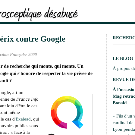
érix contre Google
RECHER
ction Française 2000
LE BLOG
eur de recherche qui monte, qui monte. Un
À propos d
gle qui s'honore de respecter la vie privée de
REVUE DE
ranti ?
À l’occasi
Google, a-t-on
Mag retrace
ntenne de
France Info
Bonald
ant loin d'être le cas.
s sont même
« Fils d'un 
le cas d'
Exalead
, qui
cardinal de
pouvoirs publics sous
Lyon pendan
irac : «
face à la