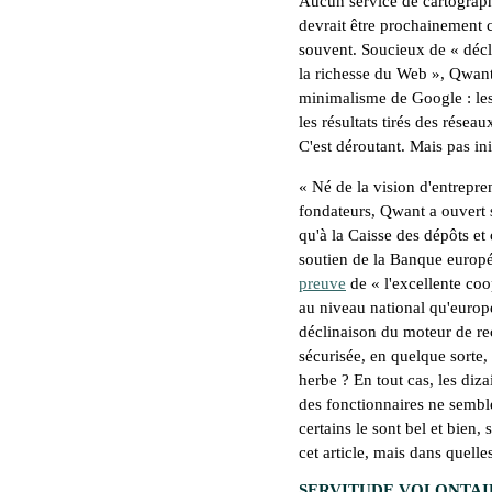
Aucun service de cartographi
devrait être prochainement c
souvent. Soucieux de «
décl
la richesse du Web
», Qwant 
minimalisme de Google : les l
les résultats tirés des résea
C'est déroutant. Mais pas ini
«
Né de la vision d'entrepre
fondateurs, Qwant a ouvert 
qu'à la Caisse des dépôts et
soutien de la Banque europ
preuve
de «
l'excellente coo
au niveau national qu'euro
déclinaison du moteur de re
sécurisée, en quelque sorte,
herbe ? En tout cas, les diza
des fonctionnaires ne semblen
certains le sont bel et bien,
cet article, mais dans quelle
SERVITUDE VOLONTAI