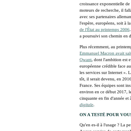
croissance exponentielle de 
moteurs de recherche, il fall
avec ses partenaires alleman
l'espère, européens, soit à l
de l'État au printemps 2006
a poursuivi son chemin en di
Plus récemment, au printemps
Emmanuel Macron avait salu
Qwant
, dont l'ambition est 
européenne crédible face a
les services sur Internet
». L
tôt, il serait devenu, en 2016
France. Ses équipes sont ins
environ en ce début 2017, l
cinquante en fin d'année et
digitale
.
ON A TESTÉ POUR VOU
Qu'en es-il à l'usage ? La pe