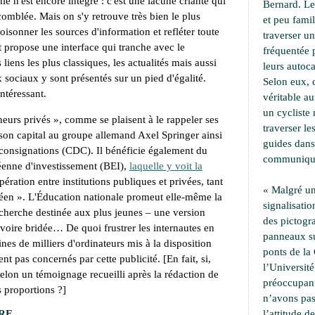
e n'est encore intégré : c'est une lacune criante qui
Bernard. Le
omblée. Mais on s'y retrouve très bien le plus
et peu famil
oisonner les sources d'information et refléter toute
traverser u
propose une interface qui tranche avec le
fréquentée 
iens les plus classiques, les actualités mais aussi
leurs autoca
ux sociaux y sont présentés sur un pied d'égalité.
Selon eux, 
ntéressant.
véritable a
un cycliste 
neurs privés
», comme se plaisent à le rappeler ses
traverser le
son capital au groupe allemand Axel Springer ainsi
guides dans
 consignations (CDC). Il bénéficie également du
communiqu
éenne d'investissement (BEI),
laquelle y voit la
pération entre institutions publiques et privées, tant
« Malgré un
péen
». L'Éducation nationale promeut elle-même la
signalisati
cherche destinée aux plus jeunes – une version
des pictogr
 voire bridée… De quoi frustrer les internautes en
panneaux su
ines de milliers d'ordinateurs mis à la disposition
ponts de la 
t pas concernés par cette publicité. [En fait, si,
l’Université,
 selon un témoignage recueilli après la rédaction de
préoccupant
s proportions ?]
n’avons pa
RE
l’attitude d