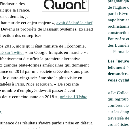
pragmatique
l'industrie des
de l'Eglise 
ait que la France,
par la Révo
ds et demain, je
napoléonien
a hauteur de cet enjeu majeur
»,
avait déclaré le chef
rechristiani
. Devenu la propriété de Dassault Systèmes, Exalead
construction
rection des entreprises.
Fourvière et
des Lumière
 2015, alors qu'il était ministre de l'Économie,
—
Permali
é sur Twitter
«
un Google français en marche
» :
effectivement d'«
offrir la première alternative
Les "nouvel
ux grandes plate-formes américaines qui dominent
tellement "
ancé en 2013 par une société créée deux ans plus
demander… 
, le quatre-vingt-seizième site le plus visité en
voies cycla
tallées à Paris, Nice et Rouen. «
De soixante
e nombre d'employés devrait passer à cent
« Le Collec
 à deux cent cinquante en 2018
»,
précise
L'Usine
qui regroup
conférencie
sur les dang
S
traversée de
rtinence des résultats s'avère parfois prise en défaut.
croisiérist