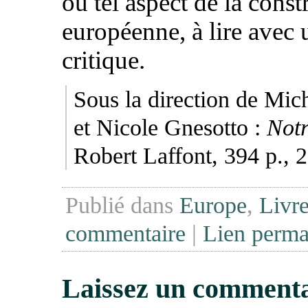
ou tel aspect de la const
européenne, à lire avec 
critique.
Sous la direction de Mic
et Nicole Gnesotto :
Not
Robert Laffont, 394 p., 2
Publié dans
Europe
,
Livr
commentaire
|
Lien perma
Laissez un commenta