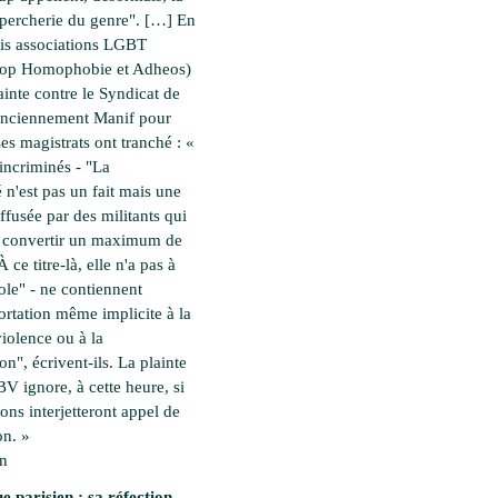
percherie du genre". […] En
rois associations LGBT
top Homophobie et Adheos)
ainte contre le Syndicat de
(anciennement Manif pour
es magistrats ont tranché : «
incriminés - "La
é n'est pas un fait mais une
ffusée par des militants qui
à convertir un maximum de
 ce titre-là, elle n'a pas à
cole" - ne contiennent
rtation même implicite à la
violence ou à la
on", écrivent-ils. La plainte
 BV ignore, à cette heure, si
ions interjetteront appel de
on. »
en
e parisien : sa réfection