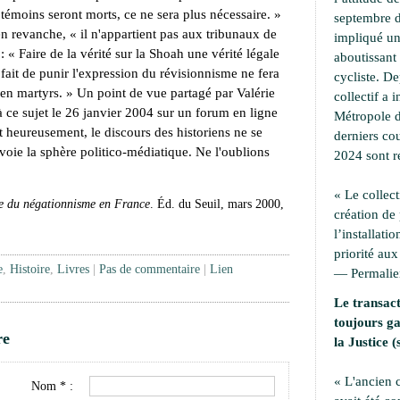
 témoins seront morts, ce ne sera plus nécessaire. »
septembre d
n revanche, « il n'appartient pas aux tribunaux de
impliqué une
 : « Faire de la vérité sur la Shoah une vérité légale
aboutissant 
e fait de punir l'expression du révisionnisme ne fera
cycliste. D
en martyrs. » Un point de vue partagé par Valérie
collectif a i
à ce sujet le 26 janvier 2004 sur un forum en ligne
Métropole d
rt heureusement, le discours des historiens ne se
derniers cou
nvoie la sphère politico-médiatique. Ne l'oublions
2024 sont r
« Le collect
re du négationnisme en France
. Éd. du Seuil, mars 2000,
création de
l’installati
priorité aux
e
,
Histoire
,
Livres
|
Pas de commentaire
|
Lien
—
Permali
Le transact
toujours ga
re
la Justice (
« L'ancien
Nom * :