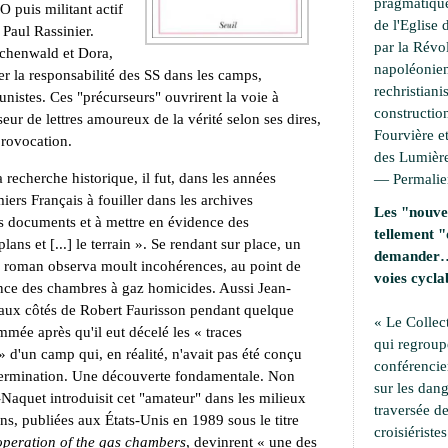
pragmatique
O puis militant actif
de l'Eglise 
 Paul Rassinier.
par la Révo
chenwald et Dora,
napoléonien
iser la responsabilité des SS dans les camps,
rechristiani
nistes. Ces "précurseurs" ouvrirent la voie à
construction
eur de lettres amoureux de la vérité selon ses dires,
Fourvière et
provocation.
des Lumière
 recherche historique, il fut, dans les années
—
Permali
iers Français à fouiller dans les archives
Les "nouvel
s documents et à mettre en évidence des
tellement "
 plans et [...] le terrain ». Se rendant sur place, un
demander… 
n roman observa moult incohérences, au point de
voies cycla
tence des chambres à gaz homicides. Aussi Jean-
l aux côtés de Robert Faurisson pendant quelque
« Le Collec
mée après qu'il eut décelé les « traces
qui regroup
 d'un camp qui, en réalité, n'avait pas été conçu
conférencie
extermination. Une découverte fondamentale. Non
sur les dang
l-Naquet introduisit cet "amateur" dans les milieux
traversée de
ons, publiées aux États-Unis en 1989 sous le titre
croisiérist
operation of the gas chambers
, devinrent « une des