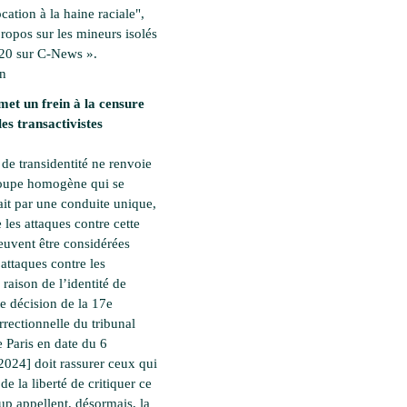
ation à la haine raciale",
propos sur les mineurs isolés
20 sur C-News ».
en
met un frein à la censure
les transactivistes
 de transidentité ne renvoie
roupe homogène qui se
ait par une conduite unique,
 les attaques contre cette
euvent être considérées
ttaques contre les
raison de l’identité de
te décision de la 17e
rectionnelle du tribunal
e Paris en date du 6
2024] doit rassurer ceux qui
 de la liberté de critiquer ce
p appellent, désormais, la