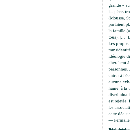
grande « su
l'espèce, t
(Mousse, S
portaient pl
la famille 
tous). |…] L
Les propos 
transidentit
idéologie di
cherchent 
personnes. À
entrer à l'é
aucune exho
haine, à la 
discriminati
est rejetée.
les associat
cette décisi
—
Permali
Périphériqu