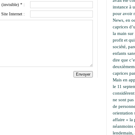
avait été c
 (invisible) * :
instance à 
pour avoir 
Site Internet :
News, en oc
caprices d’u
la main sur 
profit et qu
société, pa
enfants sans
dire que c’e
deuxièmemen
caprices par
Mais en app
le 11 septe
considèrent
ne sont pas
de personne
orientation
affaire « l
néanmoins 
lendemain,