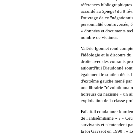
références bibliographiques 
accordé au
Spiegel
du 9 févr
l'ouvrage de ce "négationnis
personnalité controversée, 
« données et documents techn
nombre de victimes.
Valérie Igounet rend compte
l'idéologie et le discours du
droite avec des courants pro
aujourd'hui Dieudonné sont à
également le soutien décisi
d'extrême gauche mené par P
une librairie "révolutionnai
horreurs du nazisme « un alib
exploitation de la classe pro
Fallait-il condamner lourd
de l'antisémitisme » ? « Ceu
survivants et n'entendent pas
la loi Gayssot en 1990 : « L