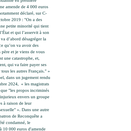
ondamné en première
une amende de 4 000 euros
notamment déclaré, sur C-
tobre 2019 : "On a des
ne petite minorité qui tient
l’État et qui l’asservit à son
i va d’abord désagréger la
rce qu’on va avoir des
 père et je viens de vous
st une catastrophe, et,
t, qui va faire payer ses
 tous les autres Français." »
el, dans un jugement rendu
mbre 2024, « les magistrats
 que "les propos incriminés
 injurieux envers un groupe
s à raison de leur
 sexuelle" ». Dans une autre
a patron de Reconquête a
été condamné, le
 à 10 000 euros d'amende