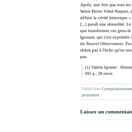
Après, une fois que tous les
Selon Pierre Vidal-Naquet, e
définir la vérité historique »
[...] paraît une absurdité. L
que transformer ces gens-là 
Igounet, qui s'est exprimée 
du
Nouvel Observateur
. Fo
réduit pas à l'écho qu'en re
pas.
(1) Valérie Igounet :
Histoi
692 p., 28 euros.
Publié dans
Conspirationnism
permanent
Laissez un commentai