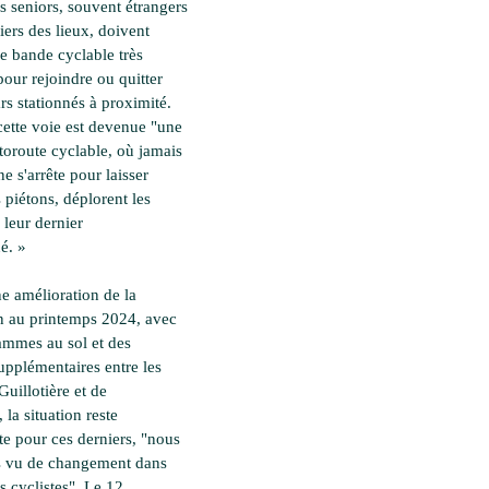
s seniors, souvent étrangers
iers des lieux, doivent
ne bande cyclable très
pour rejoindre ou quitter
rs stationnés à proximité.
cette voie est devenue "une
utoroute cyclable, où jamais
ne s'arrête pour laisser
s piétons, déplorent les
 leur dernier
é. »
e amélioration de la
on au printemps 2024, avec
ammes au sol et des
pplémentaires entre les
Guillotière et de
 la situation reste
e pour ces derniers, "nous
s vu de changement dans
es cyclistes". Le 12