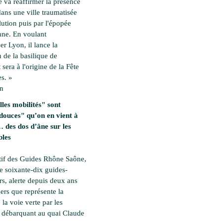
 va réaffirmer la présence
dans une ville traumatisée
lution puis par l'épopée
ne. En voulant
ser Lyon, il lance la
 de la basilique de
 sera à l'origine de la Fête
s. »
en
les mobilités" sont
douces" qu’on en vient à
des dos d’âne sur les
bles
tif des Guides Rhône Saône,
e soixante-dix guides-
rs, alerte depuis deux ans
ers que représente la
 la voie verte par les
es débarquant au quai Claude