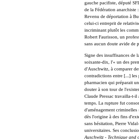
gauche pacifiste, député SFI
de la Fédération anarchiste :
Revenu de déportation à Bu
celui-ci entreprit de relativ
incriminant plutôt les commu
Robert Faurisson, un profess
sans aucun doute avide de 
Signe des insuffisances de la
soixante-dix, l'« un des prem
d'Auschwitz, à comparer de
contradictions entre [...] les
pharmacien qui préparait u
douter à son tour de l'exis
Claude Pressac travailla-t-i
temps. La rupture fut consom
d'aménagement criminelles »
dès l'origine à des fins d'
sans hésitation, Pierre Vida
universitaires. Ses conclusi
Auschwitz - Technique and 