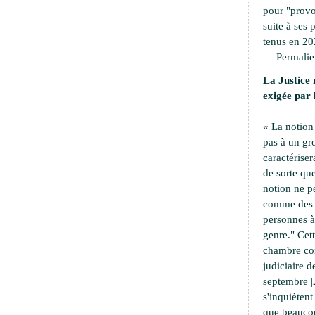
pour "provoc
suite à ses 
tenus en 20
—
Permali
La Justice 
exigée par 
« La notion
pas à un g
caractériser
de sorte que
notion ne p
comme des a
personnes à 
genre." Cet
chambre cor
judiciaire d
septembre |
s'inquiètent
que beaucou