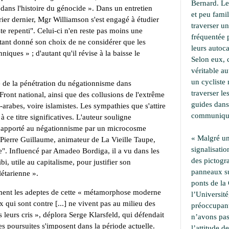
Bernard. Le
dans l'histoire du génocide ». Dans un entretien
et peu famil
ier dernier, Mgr Williamson s'est engagé à étudier
traverser u
te repenti". Celui-ci n'en reste pas moins une
fréquentée 
étant donné son choix de ne considérer que les
leurs autoca
iques » ; d'autant qu'il révise à la baisse le
Selon eux, 
véritable a
un cycliste 
 de la pénétration du négationnisme dans
traverser le
 Front national, ainsi que des collusions de l'extrême
guides dans
-arabes, voire islamistes. Les sympathies que s'attire
communiqu
 ce titre significatives. L'auteur souligne
f apporté au négationnisme par un microcosme
« Malgré un
ierre Guillaume, animateur de La Vieille Taupe,
signalisati
re". Influencé par Amadeo Bordiga, il a vu dans les
des pictogr
i, utile au capitalisme, pour justifier son
panneaux su
létarienne ».
ponts de la 
ement les adeptes de cette « métamorphose moderne
l’Université,
x qui sont contre [...] ne vivent pas au milieu des
préoccupant
 leurs cris », déplora Serge Klarsfeld, qui défendait
n’avons pa
es poursuites s'imposent dans la période actuelle.
l’attitude d