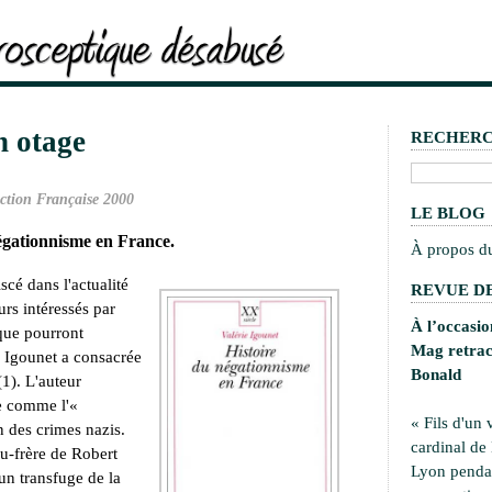
n otage
RECHER
ction Française 2000
LE BLOG
négationnisme en France.
À propos d
cé dans l'actualité
REVUE DE
urs intéressés par
À l’occasi
ique pourront
Mag retrace
e Igounet a consacrée
Bonald
(1). L'auteur
e comme l'«
« Fils d'un 
on des crimes nazis.
cardinal de
au-frère de Robert
Lyon pendan
'un transfuge de la