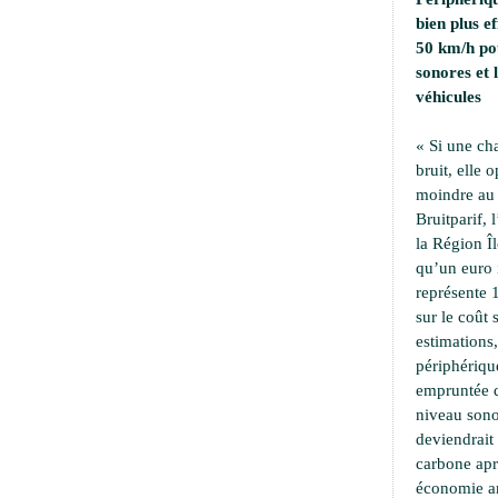
bien plus e
50 km/h pou
sonores et
véhicules
« Si une ch
bruit, elle 
moindre au 
Bruitparif, 
la Région Îl
qu’un euro i
représente 
sur le coût 
estimations,
périphériqu
empruntée d
niveau sono
deviendrait
carbone apr
économie an