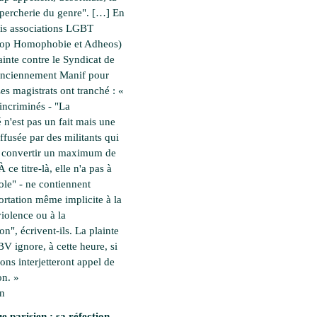
percherie du genre". […] En
rois associations LGBT
top Homophobie et Adheos)
ainte contre le Syndicat de
(anciennement Manif pour
es magistrats ont tranché : «
incriminés - "La
é n'est pas un fait mais une
ffusée par des militants qui
à convertir un maximum de
 ce titre-là, elle n'a pas à
cole" - ne contiennent
rtation même implicite à la
violence ou à la
on", écrivent-ils. La plainte
 BV ignore, à cette heure, si
ions interjetteront appel de
on. »
en
e parisien : sa réfection