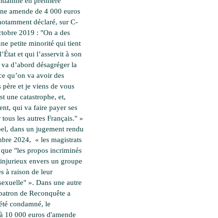
ondamné en première
une amende de 4 000 euros
notamment déclaré, sur C-
tobre 2019 : "On a des
ne petite minorité qui tient
l’État et qui l’asservit à son
i va d’abord désagréger la
rce qu’on va avoir des
 père et je viens de vous
st une catastrophe, et,
t, qui va faire payer ses
 tous les autres Français." »
el, dans un jugement rendu
mbre 2024, « les magistrats
 que "les propos incriminés
 injurieux envers un groupe
s à raison de leur
 sexuelle" ». Dans une autre
a patron de Reconquête a
été condamné, le
 à 10 000 euros d'amende