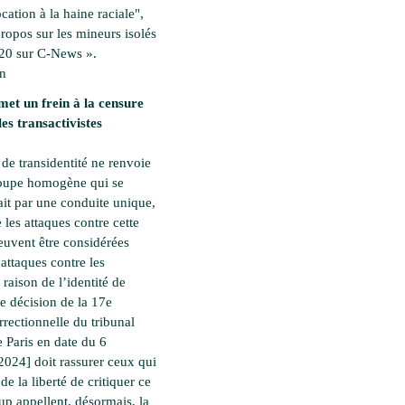
ation à la haine raciale",
propos sur les mineurs isolés
20 sur C-News ».
en
met un frein à la censure
les transactivistes
 de transidentité ne renvoie
roupe homogène qui se
ait par une conduite unique,
 les attaques contre cette
euvent être considérées
ttaques contre les
raison de l’identité de
te décision de la 17e
rectionnelle du tribunal
e Paris en date du 6
2024] doit rassurer ceux qui
 de la liberté de critiquer ce
p appellent, désormais, la