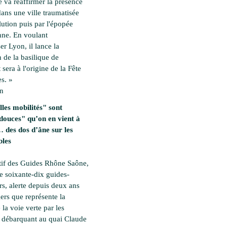
 va réaffirmer la présence
dans une ville traumatisée
lution puis par l'épopée
ne. En voulant
ser Lyon, il lance la
 de la basilique de
 sera à l'origine de la Fête
s. »
en
les mobilités" sont
douces" qu’on en vient à
des dos d’âne sur les
bles
tif des Guides Rhône Saône,
e soixante-dix guides-
rs, alerte depuis deux ans
ers que représente la
 la voie verte par les
es débarquant au quai Claude