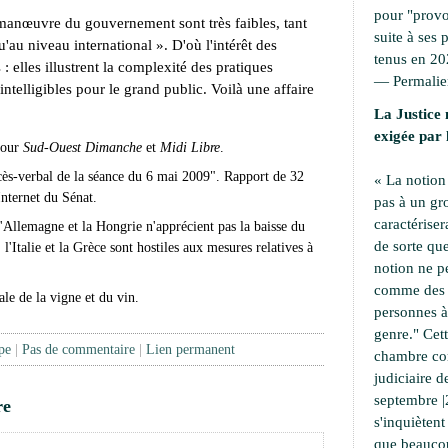
pour "provoc
 manœuvre du gouvernement sont très faibles, tant
suite à ses 
au niveau international ». D'où l'intérêt des
tenus en 20
 : elles illustrent la complexité des pratiques
—
Permali
nintelligibles pour le grand public. Voilà une affaire
La Justice 
exigée par 
pour
Sud-Ouest Dimanche
et
Midi Libre
.
ès-verbal de la séance du 6 mai 2009". Rapport de 32
« La notion
Internet du Sénat.
pas à un g
caractériser
l'Allemagne et la Hongrie n'apprécient pas la baisse du
de sorte que
; l'Italie et la Grèce sont hostiles aux mesures relatives à
notion ne p
comme des a
ale de la vigne et du vin.
personnes à 
genre." Cet
pe
|
Pas de commentaire
|
Lien permanent
chambre cor
judiciaire d
septembre |
re
s'inquiètent
que beaucou