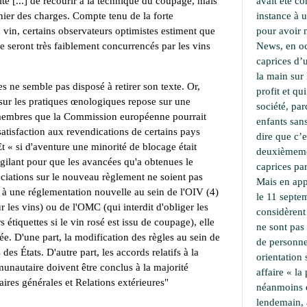
lté [...] de recourir à la technique du coupage, mais
avait été c
ahier des charges. Compte tenu de la forte
instance à 
vin, certains observateurs optimistes estiment que
pour avoir 
 seront très faiblement concurrencés par les vins
News, en oc
caprices d’u
la main sur 
es ne semble pas disposé à retirer son texte. Or,
profit et qu
 sur les pratiques œnologiques repose sur une
société, pa
s membres que la Commission européenne pourrait
enfants sans
atisfaction aux revendications de certains pays
dire que c’e
Et « si d'aventure une minorité de blocage était
deuxièmemen
e vigilant pour que les avancées qu'a obtenues le
caprices par
iations sur le nouveau règlement ne soient pas
Mais en app
 à une réglementation nouvelle au sein de l'OIV (4)
le 11 septe
r les vins) ou de l'OMC (qui interdit d'obliger les
considèrent
s étiquettes si le vin rosé est issu de coupage), elle
ne sont pas
ée. D'une part, la modification des règles au sein de
de personne
des États. D'autre part, les accords relatifs à la
orientation
nautaire doivent être conclus à la majorité
affaire « l
aires générales et Relations extérieures"
néanmoins 
lendemain,