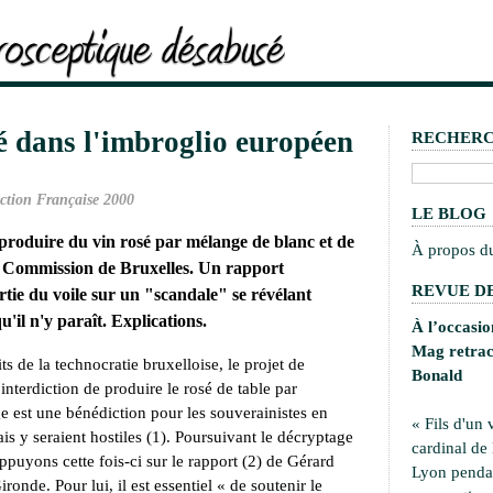
é dans l'imbroglio européen
RECHER
ction Française 2000
LE BLOG
roduire du vin rosé par mélange de blanc et de
À propos d
 la Commission de Bruxelles. Un rapport
REVUE DE
tie du voile sur un "scandale" se révélant
il n'y paraît. Explications.
À l’occasi
Mag retrace
 de la technocratie bruxelloise, le projet de
Bonald
interdiction de produire le rosé de table par
e est une bénédiction pour les souverainistes en
« Fils d'un 
s y seraient hostiles (1). Poursuivant le décryptage
cardinal de
appuyons cette fois-ci sur le rapport (2) de Gérard
Lyon pendan
onde. Pour lui, il est essentiel « de soutenir le