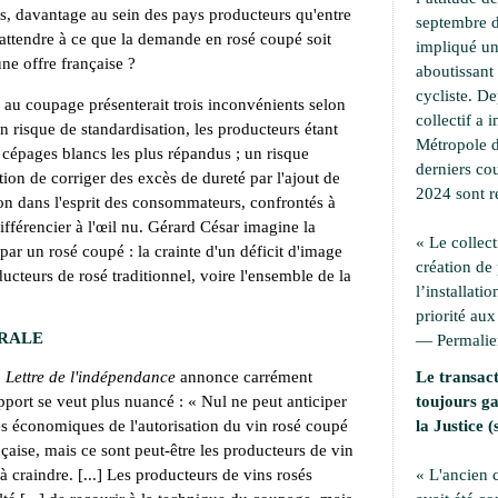
ns, davantage au sein des pays producteurs qu'entre
septembre d
 s'attendre à ce que la demande en rosé coupé soit
impliqué une
ne offre française ?
aboutissant 
cycliste. D
rs au coupage présenterait trois inconvénients selon
collectif a i
un risque de standardisation, les producteurs étant
Métropole d
 cépages blancs les plus répandus ; un risque
derniers cou
tion de corriger des excès de dureté par l'ajout de
2024 sont r
ion dans l'esprit des consommateurs, confrontés à
ifférencier à l'œil nu. Gérard César imagine la
« Le collect
par un rosé coupé : la crainte d'un déficit d'image
création de
ducteurs de rosé traditionnel, voire l'ensemble de la
l’installati
priorité aux
ÉRALE
—
Permali
 Lettre de l'indépendance
annonce carrément
Le transact
port se veut plus nuancé : « Nul ne peut anticiper
toujours ga
s économiques de l'autorisation du vin rosé coupé
la Justice (
rançaise, mais ce sont peut-être les producteurs de vin
 à craindre. [...] Les producteurs de vins rosés
« L'ancien