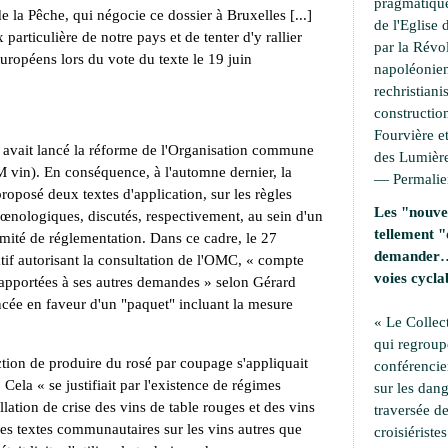
pragmatique
de la Pêche, qui négocie ce dossier à Bruxelles [...]
de l'Eglise 
 particulière de notre pays et de tenter d'y rallier
par la Révo
européens lors du vote du texte le 19 juin
napoléonien
rechristiani
construction
Fourvière et
 avait lancé la réforme de l'Organisation commune
des Lumière
 vin). En conséquence, à l'automne dernier, la
—
Permali
posé deux textes d'application, sur les règles
Les "nouvel
s œnologiques, discutés, respectivement, au sein d'un
tellement "
omité de réglementation. Dans ce cadre, le 27
demander… 
catif autorisant la consultation de l'OMC, « compte
voies cycla
 apportées à ses autres demandes » selon Gérard
ncée en faveur d'un "paquet" incluant la mesure
« Le Collec
qui regroup
iction de produire du rosé par coupage s'appliquait
conférencie
Cela « se justifiait par l'existence de régimes
sur les dang
illation de crise des vins de table rouges et des vins
traversée de
des textes communautaires sur les vins autres que
croisiérist