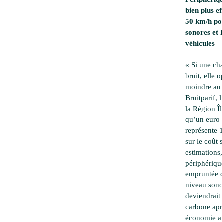
bien plus e
50 km/h pou
sonores et
véhicules
« Si une ch
bruit, elle 
moindre au 
Bruitparif, 
la Région Îl
qu’un euro i
représente 
sur le coût 
estimations,
périphériqu
empruntée d
niveau sono
deviendrait
carbone apr
économie an