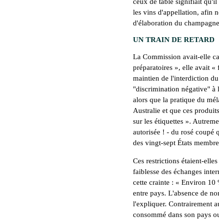
ceux de table signifiait qu'il
les vins d'appellation, afin
d'élaboration du champagne 
UN TRAIN DE RETARD
La Commission avait-elle ca
préparatoires », elle avait « 
maintien de l'interdiction d
"discrimination négative" à 
alors que la pratique du mél
Australie et que ces produit
sur les étiquettes ». Autreme
autorisée ! - du rosé coupé q
des vingt-sept États membre
Ces restrictions étaient-elle
faiblesse des échanges inter
cette crainte : « Environ 1
entre pays. L'absence de nor
l'expliquer. Contrairement a
consommé dans son pays ou 