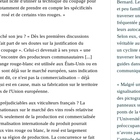
 était licite d'utiliser la technique du coupage pour
Bernard. Le
 notamment de prendre en compte les spécificités
et peu famil
rosé et de certains vins rouges. »
traverser u
fréquentée 
leurs autoca
ché son jeu ? « Dès les premières discussions
Selon eux, 
fait part de ses doutes sur la justification du
véritable a
u coupage ». Celui-ci devenait à ses yeux « une
un cycliste 
l'encontre des producteurs communautaires [...]
traverser le
ange rouge-blanc est utilisée aux États-Unis ou en
guides dans
s sont déjà sur le marché européen, sans indication
communiqu
nt dit, ce n'est pas la commercialisation – déjà
ui est en cause, mais sa fabrication sur le territoire
« Malgré un
s de l'Union européenne.
signalisati
des pictogr
s préjudiciables aux viticulteurs français ? La
panneaux su
nationaux sur le marché des vins rosés relativise
ponts de la 
0 % seulement de la production est commercialisée
l’Université,
malisation internationale du produit pourrait
préoccupant
ux vins rouge ou blanc, le rosé est largement
n’avons pa
sa région de production. La concurrence se fait
l’attitude d