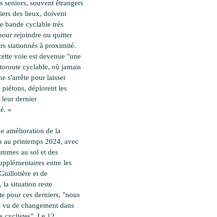
s seniors, souvent étrangers
iers des lieux, doivent
ne bande cyclable très
pour rejoindre ou quitter
rs stationnés à proximité.
cette voie est devenue "une
utoroute cyclable, où jamais
ne s'arrête pour laisser
s piétons, déplorent les
 leur dernier
é. »
e amélioration de la
on au printemps 2024, avec
ammes au sol et des
pplémentaires entre les
Guillotière et de
 la situation reste
e pour ces derniers, "nous
s vu de changement dans
es cyclistes". Le 12