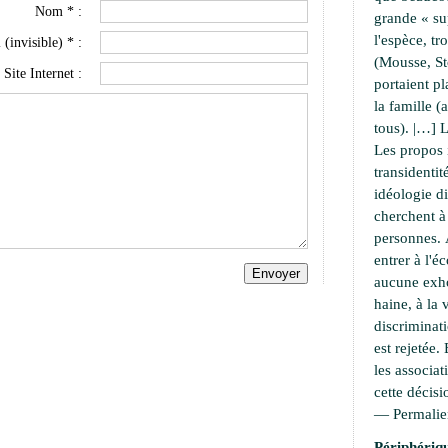
Nom * :
grande « su
l'espèce, t
 (invisible) * :
(Mousse, S
Site Internet :
portaient pl
la famille 
tous). |…] L
Les propos 
transidentit
idéologie di
cherchent 
personnes. À
entrer à l'é
aucune exho
haine, à la 
discriminati
est rejetée.
les associat
cette décisi
—
Permali
Périphériqu