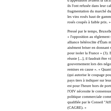
d'appellation avaient la facu
ils l'ont refusée dans leur c
fragmentation du marché du 
les vins rosés haut de gamme
rosés coupés à faible prix. »
Pressé par le temps, Bruxell
« l'opposition au règlement
alliance hétéroclite d'État
aisément briser en donnant s
pour isoler la France » (3). 
réunie [...], il faudrait êtr
gouvernement lors des négoc
remises en cause ». « Quant
(qui autorise le coupage pou
pays tiers à indiquer sur leur
est pour l'heure hors de port
l'OIV nécessite le consensus 
politique commerciale commu
qualifiée par le Conseil "Aff
(CAGRE). »