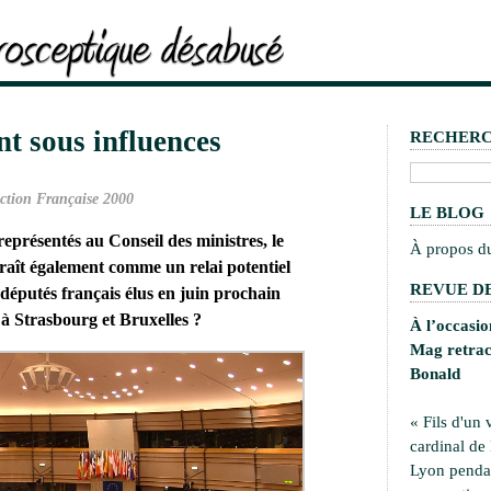
t sous influences
RECHER
ction Française 2000
LE BLOG
eprésentés au Conseil des ministres, le
À propos d
aît également comme un relai potentiel
REVUE DE
 députés français élus en juin prochain
 à Strasbourg et Bruxelles ?
À l’occasi
Mag retrace
Bonald
« Fils d'un 
cardinal de
Lyon pendan