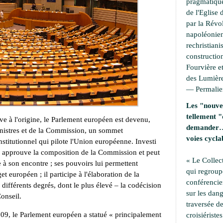
pragmatique
de l'Eglise 
par la Révo
napoléonien
rechristiani
construction
Fourvière et
des Lumière
—
Permali
Les "nouvel
tellement "
ve à l'origine, le Parlement européen est devenu,
demander… 
nistres et de la Commission, un sommet
voies cycla
nstitutionnel qui pilote l'Union européenne. Investi
il approuve la composition de la Commission et peut
« Le Collec
 à son encontre ; ses pouvoirs lui permettent
qui regroup
t européen ; il participe à l'élaboration de la
conférencie
différents degrés, dont le plus élevé – la codécision
sur les dang
Conseil.
traversée de
009, le Parlement européen a statué « principalement
croisiérist