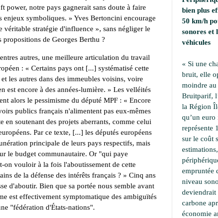
ft power, notre pays gagnerait sans doute à faire
bien plus e
les enjeux symboliques. » Yves Bertoncini encourage
50 km/h pou
véritable stratégie d'influence », sans négliger le
sonores et
es propositions de Georges Berthu ?
véhicules
entres autres, une meilleure articulation du travail
« Si une ch
opéen : « Certains pays ont [...] systématisé cette
bruit, elle 
et les autres dans des immeubles voisins, voire
moindre au 
n est encore à des années-lumière. » Les velléités
Bruitparif, 
ent alors le pessimisme du député MPF : « Encore
la Région Îl
uvoirs publics français n'alimentent pas eux-mêmes
qu’un euro i
ste en soutenant des projets aberrants, comme celui
représente 
européens. Par ce texte, [...] les députés européens
sur le coût 
unération principale de leurs pays respectifs, mais
estimations,
sur le budget communautaire. Or "qui paye
périphériqu
 vouloir à la fois l'aboutissement de cette
empruntée d
ains de la défense des intérêts français ? » Cinq ans
niveau sono
passe d'aboutir. Bien que sa portée nous semble avant
deviendrait
rme est effectivement symptomatique des ambiguïtés
carbone apr
'une "fédération d'États-nations".
économie an