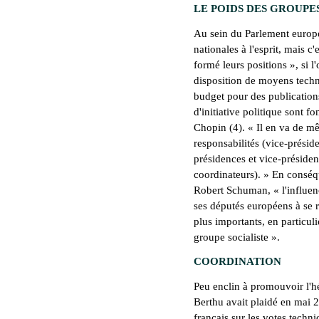
LE POIDS DES GROUPE
Au sein du Parlement europé
nationales à l'esprit, mais c'
formé leurs positions », si l
disposition de moyens techni
budget pour des publications,
d'initiative politique sont f
Chopin (4). « Il en va de m
responsabilités (vice-prési
présidences et vice-présiden
coordinateurs). » En conséq
Robert Schuman, « l'influen
ses députés européens à se 
plus importants, en particu
groupe socialiste ».
COORDINATION
Peu enclin à promouvoir l'
Berthu avait plaidé en mai 
français sur les votes techniq