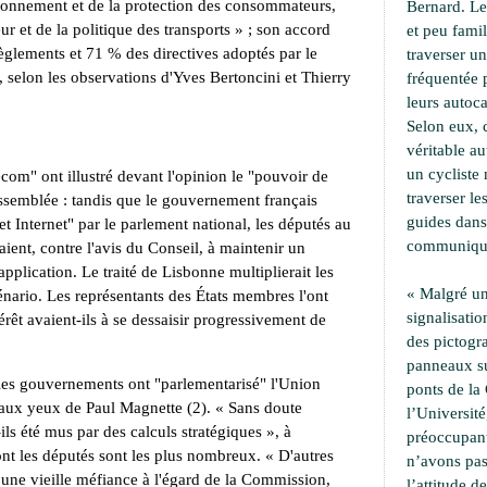
ronnement et de la protection des consommateurs,
Bernard. Le
ur et de la politique des transports » ; son accord
et peu famil
règlements et 71 % des directives adoptés par le
traverser u
, selon les observations d'Yves Bertoncini et Thierry
fréquentée 
leurs autoca
Selon eux, 
véritable a
un cycliste 
com" ont illustré devant l'opinion le "pouvoir de
traverser le
assemblée : tandis que le gouvernement français
guides dans
n et Internet" par le parlement national, les députés au
communiqu
ient, contre l'avis du Conseil, à maintenir un
lication. Le traité de Lisbonne multiplierait les
« Malgré un
énario. Les représentants des États membres l'ont
signalisati
térêt avaient-ils à se dessaisir progressivement de
des pictogr
panneaux su
 les gouvernements ont "parlementarisé" l'Union
ponts de la 
» aux yeux de Paul Magnette (2). « Sans doute
l’Université,
ls été mus par des calculs stratégiques », à
préoccupant
nt les députés sont les plus nombreux. « D'autres
n’avons pa
une vieille méfiance à l'égard de la Commission,
l’attitude d