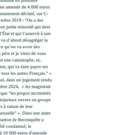
ondamné en première
une amende de 4 000 euros
notamment déclaré, sur C-
tobre 2019 : "On a des
ne petite minorité qui tient
l’État et qui l’asservit à son
i va d’abord désagréger la
rce qu’on va avoir des
 père et je viens de vous
st une catastrophe, et,
t, qui va faire payer ses
 tous les autres Français." »
el, dans un jugement rendu
mbre 2024, « les magistrats
 que "les propos incriminés
 injurieux envers un groupe
s à raison de leur
 sexuelle" ». Dans une autre
a patron de Reconquête a
été condamné, le
 à 10 000 euros d'amende