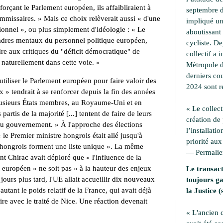
forçant le Parlement européen, ils affaibliraient à
septembre d
mmissaires. » Mais ce choix relèverait aussi « d'une
impliqué une
ionnel », ou plus simplement d'idéologie : « Le
aboutissant 
cadres mentaux du personnel politique européen,
cycliste. D
re aux critiques du "déficit démocratique" de
collectif a i
 naturellement dans cette voie. »
Métropole d
derniers cou
utiliser le Parlement européen pour faire valoir des
2024 sont r
x » tendrait à se renforcer depuis la fin des années
lusieurs États membres, au Royaume-Uni et en
« Le collect
partis de la majorité [...] tentent de faire de leurs
création de
 du gouvernement. » À l'approche des élections
l’installati
le Premier ministre hongrois était allé jusqu'à
priorité aux
s hongrois forment une liste unique ». La même
—
Permali
ent Chirac avait déploré que « l'influence de la
 européen » ne soit pas « à la hauteur des enjeux
Le transact
jours plus tard, l'UE allait accueillir dix nouveaux
toujours ga
utant le poids relatif de la France, qui avait déjà
la Justice (
e avec le traité de Nice. Une réaction devenait
« L'ancien