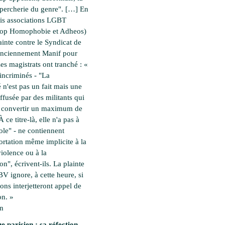
percherie du genre". […] En
rois associations LGBT
top Homophobie et Adheos)
ainte contre le Syndicat de
(anciennement Manif pour
es magistrats ont tranché : «
incriminés - "La
é n'est pas un fait mais une
ffusée par des militants qui
à convertir un maximum de
 ce titre-là, elle n'a pas à
cole" - ne contiennent
rtation même implicite à la
violence ou à la
on", écrivent-ils. La plainte
 BV ignore, à cette heure, si
ions interjetteront appel de
on. »
en
e parisien : sa réfection