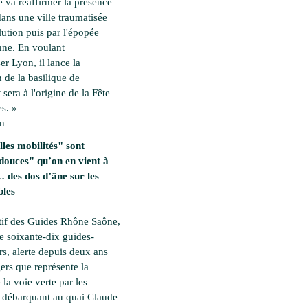
 va réaffirmer la présence
dans une ville traumatisée
lution puis par l'épopée
ne. En voulant
ser Lyon, il lance la
 de la basilique de
 sera à l'origine de la Fête
s. »
en
les mobilités" sont
douces" qu’on en vient à
des dos d’âne sur les
bles
tif des Guides Rhône Saône,
e soixante-dix guides-
rs, alerte depuis deux ans
ers que représente la
 la voie verte par les
es débarquant au quai Claude