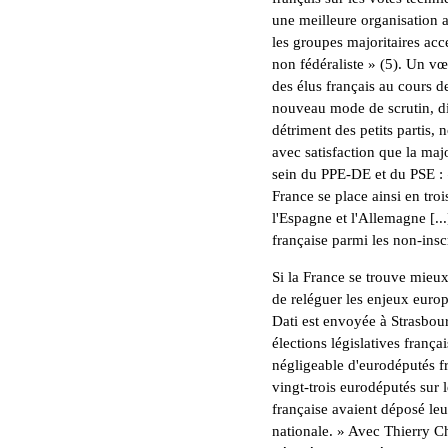
une meilleure organisation a
les groupes majoritaires acc
non fédéraliste » (5). Un vœ
des élus français au cours de
nouveau mode de scrutin, div
détriment des petits partis,
avec satisfaction que la maj
sein du PPE-DE et du PSE : «
France se place ainsi en tro
l'Espagne et l'Allemagne [..
française parmi les non-inscr
Si la France se trouve mieux
de reléguer les enjeux euro
Dati est envoyée à Strasbour
élections législatives fran
négligeable d'eurodéputés fr
vingt-trois eurodéputés sur 
française avaient déposé le
nationale. » Avec Thierry C