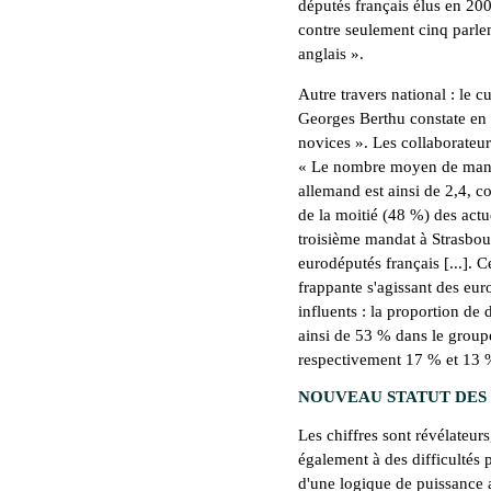
députés français élus en 200
contre seulement cinq parle
anglais ».
Autre travers national : le 
Georges Berthu constate en 
novices ». Les collaborateu
« Le nombre moyen de mand
allemand est ainsi de 2,4, co
de la moitié (48 %) des act
troisième mandat à Strasbour
eurodéputés français [...]. C
frappante s'agissant des eu
influents : la proportion de
ainsi de 53 % dans le grou
respectivement 17 % et 13 %
NOUVEAU STATUT DES
Les chiffres sont révélateur
également à des difficultés p
d'une logique de puissance a