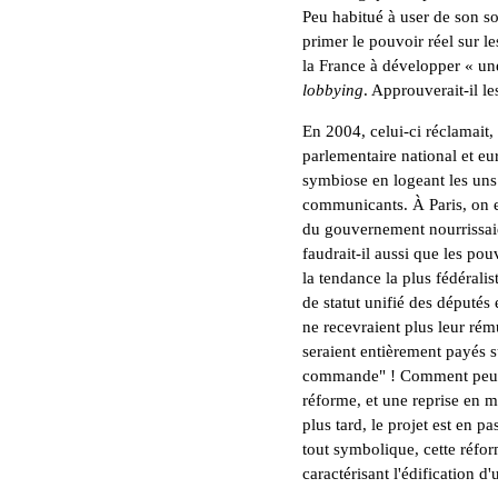
Peu habitué à user de son so
primer le pouvoir réel sur 
la France à développer « une 
lobbying
. Approuverait-il l
En 2004, celui-ci réclamait, 
parlementaire national et eur
symbiose en logeant les uns 
communicants. À Paris, on e
du gouvernement nourrissai
faudrait-il aussi que les po
la tendance la plus fédérali
de statut unifié des députés 
ne recevraient plus leur rém
seraient entièrement payés 
commande" ! Comment peut-on
réforme, et une reprise en m
plus tard, le projet est en 
tout symbolique, cette réfo
caractérisant l'édification d