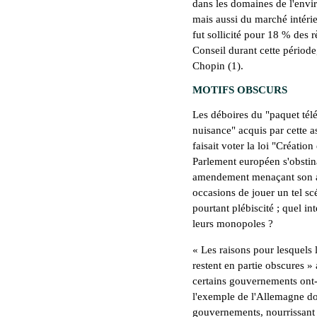
dans les domaines de l'envi
mais aussi du marché intérie
fut sollicité pour 18 % des 
Conseil durant cette période
Chopin (1).
MOTIFS OBSCURS
Les déboires du "paquet télé
nuisance" acquis par cette 
faisait voter la loi "Créatio
Parlement européen s'obstina
amendement menaçant son app
occasions de jouer un tel sc
pourtant plébiscité ; quel in
leurs monopoles ?
« Les raisons pour lesquels
restent en partie obscures 
certains gouvernements ont-i
l'exemple de l'Allemagne do
gouvernements, nourrissant 