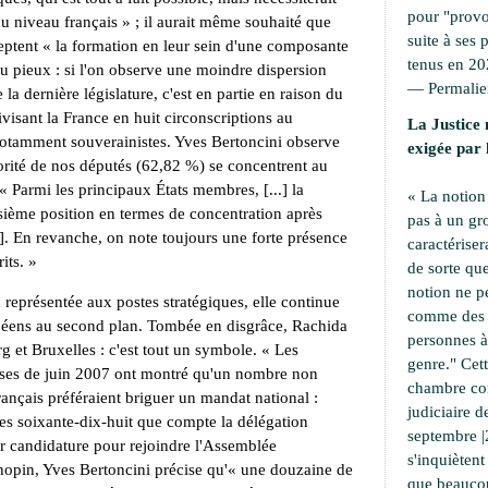
pour "provoc
u niveau français » ; il aurait même souhaité que
suite à ses 
eptent « la formation en leur sein d'une composante
tenus en 20
u pieux : si l'on observe une moindre dispersion
—
Permali
 la dernière législature, c'est en partie en raison du
isant la France en huit circonscriptions au
La Justice 
 notamment souverainistes. Yves Bertoncini observe
exigée par 
orité de nos députés (62,82 %) se concentrent au
 Parmi les principaux États membres, [...] la
« La notion
isième position en termes de concentration après
pas à un g
.]. En revanche, on note toujours une forte présence
caractériser
its. »
de sorte que
notion ne p
 représentée aux postes stratégiques, elle continue
comme des a
péens au second plan. Tombée en disgrâce, Rachida
personnes à 
g et Bruxelles : c'est tout un symbole. « Les
genre." Cet
çaises de juin 2007 ont montré qu'un nombre non
chambre cor
ançais préféraient briguer un mandat national :
judiciaire d
les soixante-dix-huit que compte la délégation
septembre |
ur candidature pour rejoindre l'Assemblée
s'inquiètent
hopin, Yves Bertoncini précise qu'« une douzaine de
que beaucou