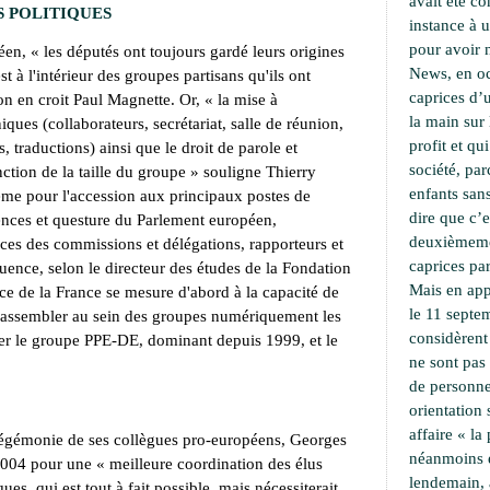
avait été c
S POLITIQUES
instance à 
pour avoir 
en, « les députés ont toujours gardé leurs origines
News, en oc
est à l'intérieur des groupes partisans qu'ils ont
caprices d’u
'on en croit Paul Magnette. Or, « la mise à
la main sur 
ques (collaborateurs, secrétariat, salle de réunion,
profit et qu
 traductions) ainsi que le droit de parole et
société, pa
onction de la taille du groupe » souligne Thierry
enfants sans
ême pour l'accession aux principaux postes de
dire que c’e
dences et questure du Parlement européen,
deuxièmemen
ces des commissions et délégations, rapporteurs et
caprices par
uence, selon le directeur des études de la Fondation
Mais en app
ce de la France se mesure d'abord à la capacité de
le 11 septe
rassembler au sein des groupes numériquement les
considèrent
lier le groupe PPE-DE, dominant depuis 1999, et le
ne sont pas
de personne
orientation
affaire « l
hégémonie de ses collègues pro-européens, Georges
néanmoins 
2004 pour une « meilleure coordination des élus
lendemain,
ues, qui est tout à fait possible, mais nécessiterait