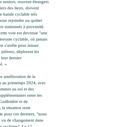
s seniors, souvent étrangers
iers des lieux, doivent
ne bande cyclable très
pour rejoindre ou quitter
rs stationnés à proximité.
cette voie est devenue "une
utoroute cyclable, où jamais
ne s'arrête pour laisser
s piétons, déplorent les
 leur dernier
é. »
e amélioration de la
on au printemps 2024, avec
ammes au sol et des
pplémentaires entre les
Guillotière et de
 la situation reste
e pour ces derniers, "nous
s vu de changement dans
es cyclistes". Le 12