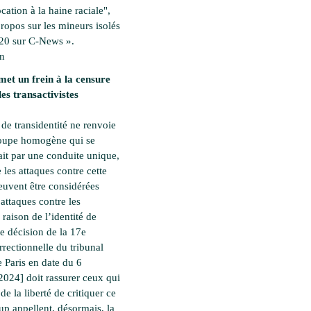
ation à la haine raciale",
propos sur les mineurs isolés
20 sur C-News ».
en
met un frein à la censure
les transactivistes
 de transidentité ne renvoie
roupe homogène qui se
ait par une conduite unique,
 les attaques contre cette
euvent être considérées
ttaques contre les
raison de l’identité de
te décision de la 17e
rectionnelle du tribunal
e Paris en date du 6
2024] doit rassurer ceux qui
 de la liberté de critiquer ce
p appellent, désormais, la