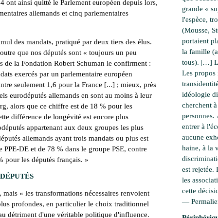
4 ont ainsi quitté le Parlement européen depuis lors,
grande « su
mentaires allemands et cinq parlementaires
l'espèce, t
(Mousse, S
portaient pl
cumul des mandats, pratiqué par deux tiers des élus.
la famille 
outre que nos députés sont « toujours un peu
tous). |…] L
rs de la Fondation Robert Schuman le confirment :
Les propos 
ats exercés par un parlementaire européen
transidentit
ntre seulement 1,6 pour la France [...] ; mieux, près
idéologie di
uels eurodéputés allemands en sont au moins à leur
cherchent 
g, alors que ce chiffre est de 18 % pour les
personnes. À
ette différence de longévité est encore plus
entrer à l'é
rodéputés appartenant aux deux groupes les plus
aucune exho
 députés allemands ayant trois mandats ou plus est
haine, à la 
pe PPE-DE et de 78 % dans le groupe PSE, contre
discriminati
 pour les députés français. »
est rejetée.
 DÉPUTÉS
les associat
cette décisi
s, mais « les transformations nécessaires renvoient
—
Permali
lus profondes, en particulier le choix traditionnel
u détriment d'une véritable politique d'influence.
Périphériqu