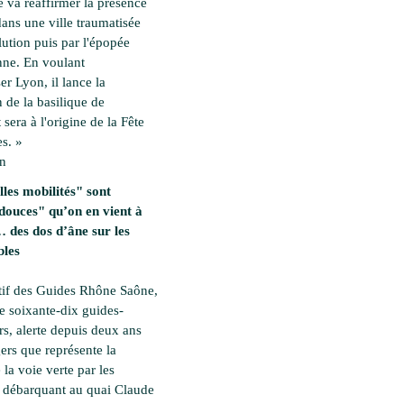
 va réaffirmer la présence
dans une ville traumatisée
lution puis par l'épopée
ne. En voulant
ser Lyon, il lance la
 de la basilique de
 sera à l'origine de la Fête
s. »
en
les mobilités" sont
douces" qu’on en vient à
des dos d’âne sur les
bles
tif des Guides Rhône Saône,
e soixante-dix guides-
rs, alerte depuis deux ans
ers que représente la
 la voie verte par les
es débarquant au quai Claude