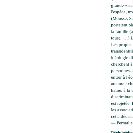
grande « su
l'espèce, t
(Mousse, S
portaient pl
la famille 
tous). |…] L
Les propos 
transidentit
idéologie di
cherchent 
personnes. À
entrer à l'é
aucune exho
haine, à la 
discriminati
est rejetée.
les associat
cette décisi
—
Permali
Périphériqu