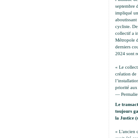
septembre d
impliqué une
aboutissant 
cycliste. D
collectif a i
Métropole d
derniers cou
2024 sont r
« Le collect
création de
l’installati
priorité aux
—
Permali
Le transact
toujours ga
la Justice (
« L'ancien