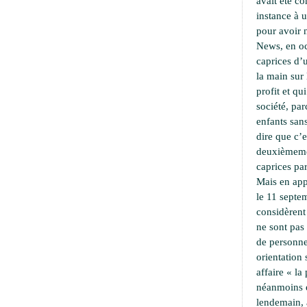
avait été c
instance à 
pour avoir 
News, en oc
caprices d’u
la main sur 
profit et qu
société, pa
enfants sans
dire que c’e
deuxièmemen
caprices par
Mais en app
le 11 septe
considèrent
ne sont pas
de personne
orientation
affaire « l
néanmoins 
lendemain,