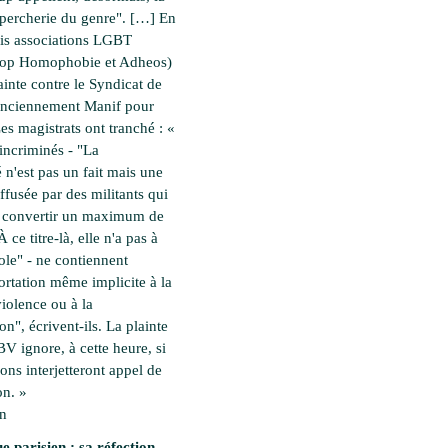
percherie du genre". […] En
rois associations LGBT
top Homophobie et Adheos)
ainte contre le Syndicat de
(anciennement Manif pour
es magistrats ont tranché : «
incriminés - "La
é n'est pas un fait mais une
ffusée par des militants qui
à convertir un maximum de
 ce titre-là, elle n'a pas à
cole" - ne contiennent
rtation même implicite à la
violence ou à la
on", écrivent-ils. La plainte
 BV ignore, à cette heure, si
ions interjetteront appel de
on. »
en
e parisien : sa réfection