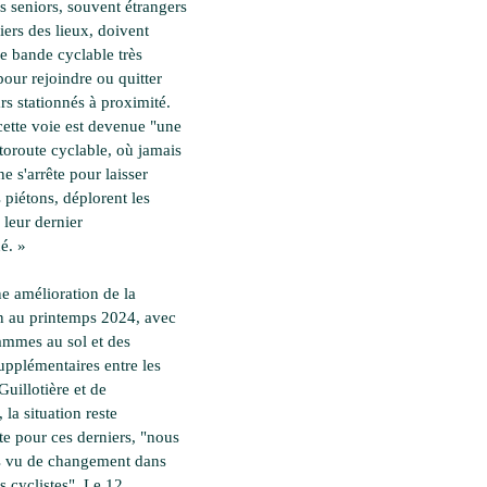
s seniors, souvent étrangers
iers des lieux, doivent
ne bande cyclable très
pour rejoindre ou quitter
rs stationnés à proximité.
cette voie est devenue "une
utoroute cyclable, où jamais
ne s'arrête pour laisser
s piétons, déplorent les
 leur dernier
é. »
e amélioration de la
on au printemps 2024, avec
ammes au sol et des
pplémentaires entre les
Guillotière et de
 la situation reste
e pour ces derniers, "nous
s vu de changement dans
es cyclistes". Le 12