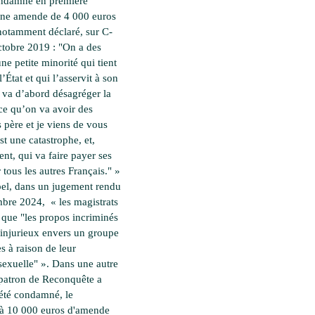
ondamné en première
une amende de 4 000 euros
notamment déclaré, sur C-
tobre 2019 : "On a des
ne petite minorité qui tient
l’État et qui l’asservit à son
i va d’abord désagréger la
rce qu’on va avoir des
 père et je viens de vous
st une catastrophe, et,
t, qui va faire payer ses
 tous les autres Français." »
el, dans un jugement rendu
mbre 2024, « les magistrats
 que "les propos incriminés
 injurieux envers un groupe
s à raison de leur
 sexuelle" ». Dans une autre
a patron de Reconquête a
été condamné, le
 à 10 000 euros d'amende