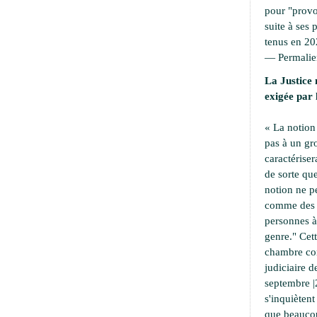
pour "provoc
suite à ses 
tenus en 20
—
Permali
La Justice 
exigée par 
« La notion
pas à un g
caractériser
de sorte que
notion ne p
comme des a
personnes à 
genre." Cet
chambre cor
judiciaire d
septembre |
s'inquiètent
que beaucou