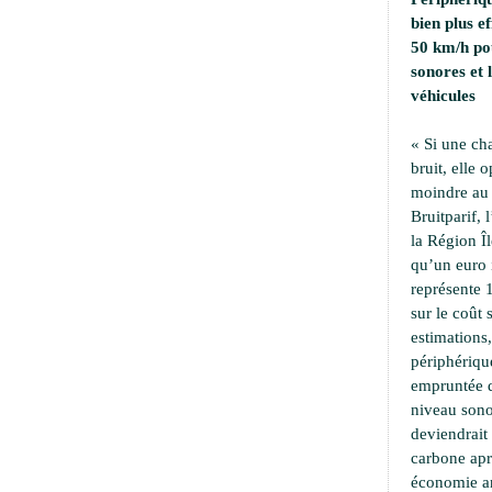
bien plus e
50 km/h pou
sonores et
véhicules
« Si une ch
bruit, elle 
moindre au 
Bruitparif, 
la Région Îl
qu’un euro i
représente 
sur le coût 
estimations,
périphériqu
empruntée d
niveau sono
deviendrait
carbone apr
économie an