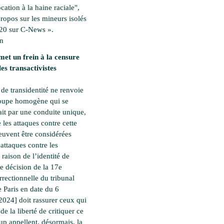
ation à la haine raciale",
propos sur les mineurs isolés
20 sur C-News ».
en
met un frein à la censure
les transactivistes
 de transidentité ne renvoie
roupe homogène qui se
ait par une conduite unique,
 les attaques contre cette
euvent être considérées
ttaques contre les
raison de l’identité de
te décision de la 17e
rectionnelle du tribunal
e Paris en date du 6
2024] doit rassurer ceux qui
 de la liberté de critiquer ce
p appellent, désormais, la