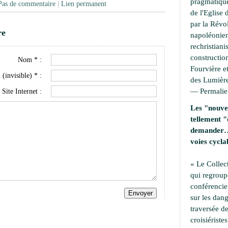
pragmatique
Pas de commentaire
|
Lien permanent
de l'Eglise 
par la Révo
re
napoléonien
rechristiani
construction
Nom * :
Fourvière et
 (invisible) * :
des Lumière
—
Permali
Site Internet :
Les "nouvel
tellement "
demander… 
voies cycla
« Le Collec
qui regroup
conférencie
sur les dang
traversée de
croisiérist