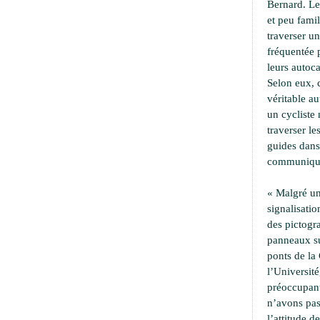
Bernard. Le
et peu famil
traverser u
fréquentée 
leurs autoca
Selon eux, 
véritable a
un cycliste 
traverser le
guides dans
communiqu
« Malgré un
signalisati
des pictogr
panneaux su
ponts de la 
l’Université,
préoccupant
n’avons pa
l’attitude d