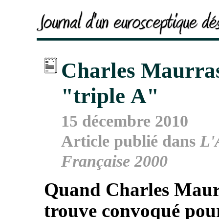
Charles Maurras
"triple A"
15 décembre 2010
Article publié dans
L'
Française 2000
Quand Charles Maur
trouve convoqué pou