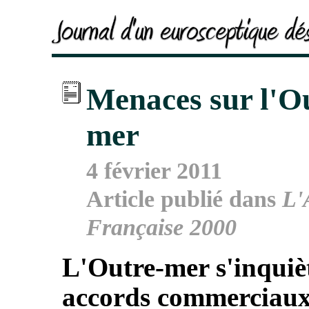
Menaces sur l'O
mer
4 février 2011
Article publié dans
L'
Française 2000
L'Outre-mer s'inquiè
accords commerciau