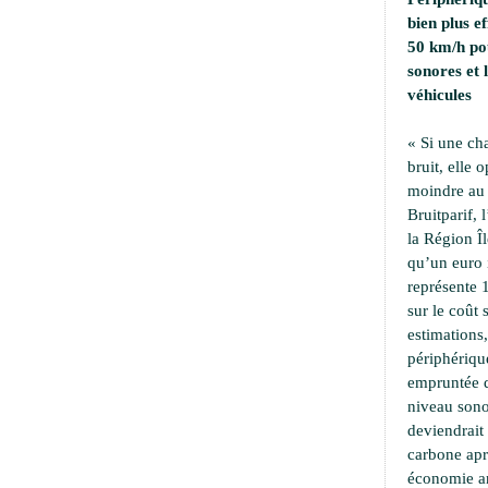
bien plus e
50 km/h pou
sonores et
véhicules
« Si une ch
bruit, elle 
moindre au 
Bruitparif, 
la Région Îl
qu’un euro i
représente 
sur le coût 
estimations,
périphériqu
empruntée d
niveau sono
deviendrait
carbone apr
économie an