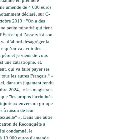
ondamné en première
une amende de 4 000 euros
notamment déclaré, sur C-
tobre 2019 : "On a des
ne petite minorité qui tient
l’État et qui l’asservit à son
i va d’abord désagréger la
rce qu’on va avoir des
 père et je viens de vous
st une catastrophe, et,
t, qui va faire payer ses
 tous les autres Français." »
el, dans un jugement rendu
mbre 2024, « les magistrats
 que "les propos incriminés
 injurieux envers un groupe
s à raison de leur
 sexuelle" ». Dans une autre
a patron de Reconquête a
été condamné, le
 à 10 000 euros d'amende