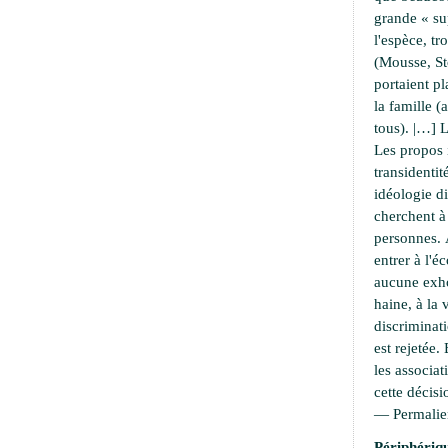
grande « su
l'espèce, t
(Mousse, S
portaient pl
la famille 
tous). |…] L
Les propos 
transidentit
idéologie di
cherchent 
personnes. À
entrer à l'é
aucune exho
haine, à la 
discriminati
est rejetée.
les associat
cette décisi
—
Permali
Périphériqu