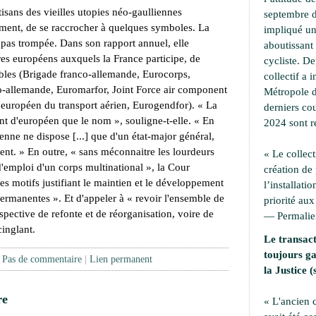
tisans des vieilles utopies néo-gaulliennes
septembre d
ment, de se raccrocher à quelques symboles. La
impliqué une
 pas trompée. Dans son rapport annuel, elle
aboutissant 
res européens auxquels la France participe, de
cycliste. D
ables (Brigade franco-allemande, Eurocorps,
collectif a i
o-allemande, Euromarfor, Joint Force air component
Métropole d
opéen du transport aérien, Eurogendfor). « La
derniers cou
'ont d'européen que le nom », souligne-t-elle. « En
2024 sont r
enne ne dispose [...] que d'un état-major général,
t. » En outre, « sans méconnaitre les lourdeurs
« Le collect
d'emploi d'un corps multinational », la Cour
création de
les motifs justifiant le maintien et le développement
l’installati
 permanentes ». Et d'appeler à « revoir l'ensemble de
priorité aux
spective de refonte et de réorganisation, voire de
—
Permali
inglant.
Le transact
toujours ga
|
Pas de commentaire
|
Lien permanent
la Justice (
re
« L'ancien