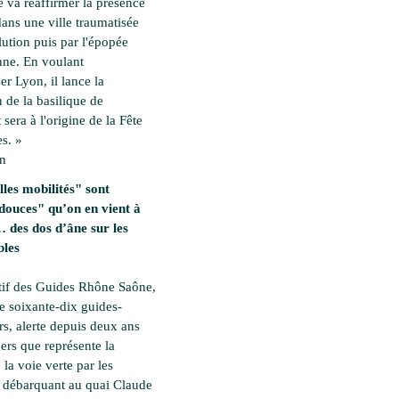
 va réaffirmer la présence
dans une ville traumatisée
lution puis par l'épopée
ne. En voulant
ser Lyon, il lance la
 de la basilique de
 sera à l'origine de la Fête
s. »
en
les mobilités" sont
douces" qu’on en vient à
des dos d’âne sur les
bles
tif des Guides Rhône Saône,
e soixante-dix guides-
rs, alerte depuis deux ans
ers que représente la
 la voie verte par les
es débarquant au quai Claude