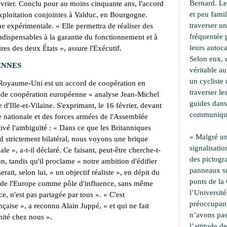
Bernard. Le
évrier. Conclu pour au moins cinquante ans, l'accord
et peu famil
'exploitation conjointes à Valduc, en Bourgogne.
traverser u
ue expérimentale. « Elle permettra de réaliser des
fréquentée 
ndispensables à la garantie du fonctionnement et à
leurs autoca
res des deux États », assure l'Exécutif.
Selon eux, 
ENNES
véritable a
un cycliste 
e Royaume-Uni est un accord de coopération en
traverser le
 de coopération européenne » analyse Jean-Michel
guides dans
d'Ille-et-Vilaine. S'exprimant, le 16 février, devant
communiqu
 nationale et des forces armées de l'Assemblée
tivé l'ambiguïté : « Dans ce que les Britanniques
« Malgré un
 strictement bilatéral, nous voyons une brique
signalisati
le », a-t-il déclaré. Ce faisant, peut-être cherche-t-
des pictogr
ion, tandis qu'il proclame « notre ambition d'édifier
panneaux su
rait, selon lui, « un objectif réaliste », en dépit du
ponts de la 
ée de l'Europe comme pôle d'influence, sans même
l’Université,
e, n'est pas partagée par tous ». « C'est
préoccupant
nçaise », a reconnu Alain Juppé, « et qui ne fait
n’avons pa
mité chez nous ».
l’attitude d