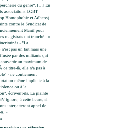
percherie du genre". […] En
rois associations LGBT
top Homophobie et Adheos)
ainte contre le Syndicat de
(anciennement Manif pour
es magistrats ont tranché : «
incriminés - "La
é n'est pas un fait mais une
ffusée par des militants qui
à convertir un maximum de
 ce titre-là, elle n'a pas à
cole" - ne contiennent
rtation même implicite à la
violence ou à la
on", écrivent-ils. La plainte
 BV ignore, à cette heure, si
ions interjetteront appel de
on. »
en
e parisien : sa réfection