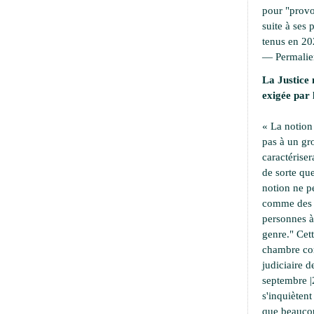
pour "provoc
suite à ses 
tenus en 20
—
Permali
La Justice 
exigée par 
« La notion
pas à un g
caractériser
de sorte que
notion ne p
comme des a
personnes à 
genre." Cet
chambre cor
judiciaire d
septembre |
s'inquiètent
que beaucou