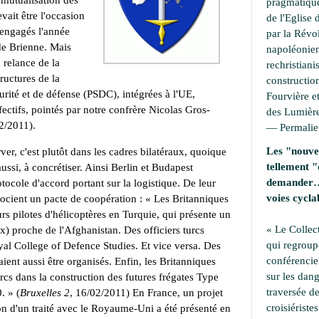
a mutualisation des
pragmatique
vait être l'occasion
de l'Eglise 
 engagés l'année
par la Révo
de Brienne. Mais
napoléonien
 relance de la
rechristiani
ructures de la
construction
rité et de défense (PSDC), intégrées à l'UE,
Fourvière et
fectifs, pointés par notre confrère Nicolas Gros-
des Lumière
2/2011).
—
Permali
Les "nouvel
ver, c'est plutôt dans les cadres bilatéraux, quoique
tellement "
ussi, à concrétiser. Ainsi Berlin et Budapest
demander… 
tocole d'accord portant sur la logistique. De leur
voies cycla
ocient un pacte de coopération : « Les Britanniques
urs pilotes d'hélicoptères en Turquie, qui présente un
« Le Collec
) proche de l'Afghanistan. Des officiers turcs
qui regroup
yal College of Defence Studies. Et vice versa. Des
conférencie
ent aussi être organisés. Enfin, les Britanniques
sur les dang
cs dans la construction des futures frégates Type
traversée de
. » (
Bruxelles 2
, 16/02/2011) En France, un projet
croisiérist
tion d'un traité avec le Royaume-Uni a été présenté en