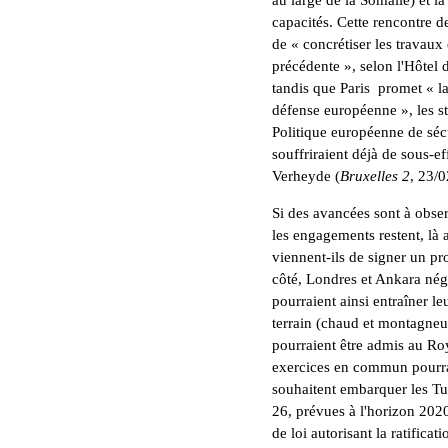
au large de la Somalie) et l
capacités. Cette rencontre de
de « concrétiser les travaux
précédente », selon l'Hôtel 
tandis que Paris promet « la
défense européenne », les st
Politique européenne de sécu
souffriraient déjà de sous-ef
Verheyde (
Bruxelles 2
, 23/0
Si des avancées sont à obser
les engagements restent, là a
viennent-ils de signer un pro
côté, Londres et Ankara nég
pourraient ainsi entraîner le
terrain (chaud et montagneux
pourraient être admis au Ro
exercices en commun pourrai
souhaitent embarquer les Tur
26, prévues à l'horizon 2020
de loi autorisant la ratifica