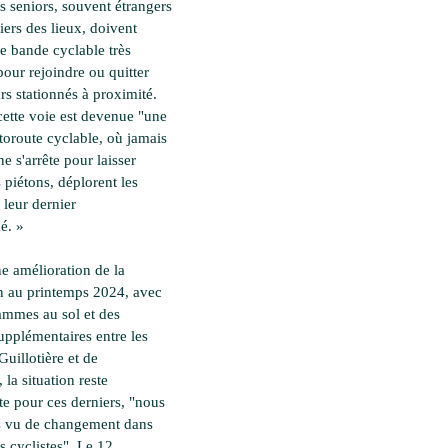
s seniors, souvent étrangers
iers des lieux, doivent
ne bande cyclable très
pour rejoindre ou quitter
rs stationnés à proximité.
cette voie est devenue "une
utoroute cyclable, où jamais
ne s'arrête pour laisser
s piétons, déplorent les
 leur dernier
é. »
e amélioration de la
on au printemps 2024, avec
ammes au sol et des
pplémentaires entre les
Guillotière et de
 la situation reste
e pour ces derniers, "nous
s vu de changement dans
es cyclistes". Le 12