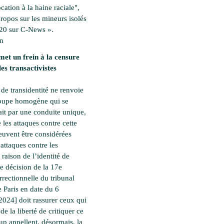
ation à la haine raciale",
propos sur les mineurs isolés
20 sur C-News ».
en
met un frein à la censure
les transactivistes
 de transidentité ne renvoie
roupe homogène qui se
ait par une conduite unique,
 les attaques contre cette
euvent être considérées
ttaques contre les
raison de l’identité de
te décision de la 17e
rectionnelle du tribunal
e Paris en date du 6
2024] doit rassurer ceux qui
 de la liberté de critiquer ce
p appellent, désormais, la