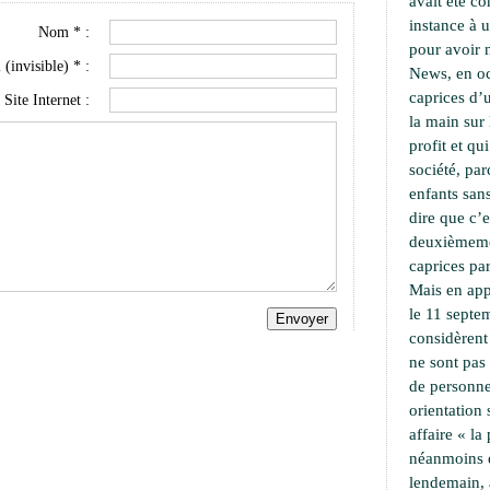
avait été c
instance à 
Nom * :
pour avoir 
 (invisible) * :
News, en oc
caprices d’u
Site Internet :
la main sur 
profit et qu
société, pa
enfants sans
dire que c’e
deuxièmemen
caprices par
Mais en app
le 11 septe
considèrent
ne sont pas
de personne
orientation
affaire « l
néanmoins 
lendemain,