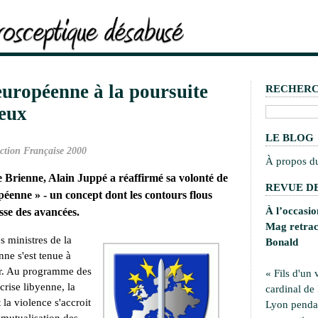
européenne à la poursuite
RECHER
eux
LE BLOG
ction Française 2000
À propos d
e Brienne, Alain Juppé a réaffirmé sa volonté de
REVUE DE
péenne » - un concept dont les contours flous
À l’occasi
sse des avancées.
Mag retrace
s ministres de la
Bonald
ne s'est tenue à
er. Au programme des
« Fils d'un 
crise libyenne, la
cardinal de
t la violence s'accroit
Lyon pendan