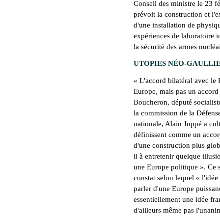
Conseil des ministre le 23 f
prévoit la construction et l
d'une installation de physiq
expériences de laboratoire i
la sécurité des armes nucléai
UTOPIES NÉO-GAULLI
« L'accord bilatéral avec l
Europe, mais pas un accord
Boucheron, député socialiste 
la commission de la Défense
nationale, Alain Juppé a cul
définissent comme un accord
d'une construction plus globa
il à entretenir quelque illus
une Europe politique ». Ce se
constat selon lequel « l'id
parler d'une Europe puissanc
essentiellement une idée fra
d'ailleurs même pas l'unani