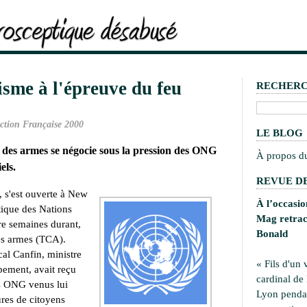
isme à l'épreuve du feu
RECHER
ction Française 2000
LE BLOG
 des armes se négocie sous la pression des ONG
À propos d
els.
REVUE DE
2, s'est ouverte à New
À l’occasi
tique des Nations
Mag retrace
re semaines durant,
Bonald
es armes (TCA).
cal Canfin, ministre
« Fils d'un 
ement, avait reçu
cardinal de
es ONG venus lui
Lyon pendan
ures de citoyens