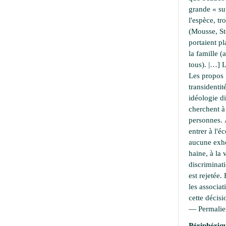
grande « su
l'espèce, t
(Mousse, S
portaient pl
la famille 
tous). |…] L
Les propos 
transidentit
idéologie di
cherchent 
personnes. À
entrer à l'é
aucune exho
haine, à la 
discriminati
est rejetée.
les associat
cette décisi
—
Permali
Périphériqu