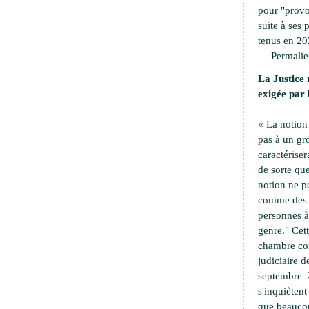
pour "provoc
suite à ses 
tenus en 20
—
Permali
La Justice 
exigée par 
« La notion
pas à un g
caractériser
de sorte que
notion ne p
comme des a
personnes à 
genre." Cet
chambre cor
judiciaire d
septembre |
s'inquiètent
que beaucou