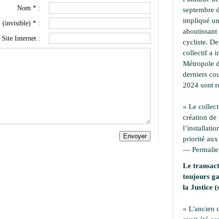
Nom * :
septembre d
impliqué une
 (invisible) * :
aboutissant 
Site Internet :
cycliste. D
collectif a i
Métropole d
derniers cou
2024 sont r
« Le collect
création de
l’installati
priorité aux
—
Permali
Le transact
toujours ga
la Justice (
« L'ancien