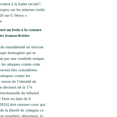
ation à la haine raciale",
propos sur les mineurs isolés
20 sur C-News ».
en
met un frein à la censure
les transactivistes
 de transidentité ne renvoie
roupe homogène qui se
ait par une conduite unique,
 les attaques contre cette
euvent être considérées
ttaques contre les
raison de l’identité de
te décision de la 17e
rectionnelle du tribunal
e Paris en date du 6
2024] doit rassurer ceux qui
 de la liberté de critiquer ce
p appellent, désormais, la