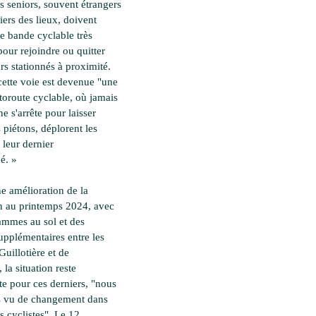
s seniors, souvent étrangers
iers des lieux, doivent
ne bande cyclable très
pour rejoindre ou quitter
rs stationnés à proximité.
cette voie est devenue "une
utoroute cyclable, où jamais
ne s'arrête pour laisser
s piétons, déplorent les
 leur dernier
é. »
e amélioration de la
on au printemps 2024, avec
ammes au sol et des
pplémentaires entre les
Guillotière et de
 la situation reste
e pour ces derniers, "nous
s vu de changement dans
es cyclistes". Le 12