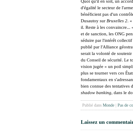
Quoi qu'il en soit, un accord
d'égalité le secteur de l'ar
bénéficient pas d'un contrô
Dusautoy sur
Bruxelles 2
. «
il. Reste à les convaincre...
et de sanction, les ONG pen
séduire par l'intérêt collect
publié par l'Alliance géostra
serait la volonté de soutenir
du Conseil de sécurité. Le to
vision jugée « un poil simpli
plus se tourner vers ces Éta
fondamentaux en s'adressant
bien connue des tentatives
shadow banking
, dans le do
Publié dans
Monde
|
Pas de c
Laissez un commentai