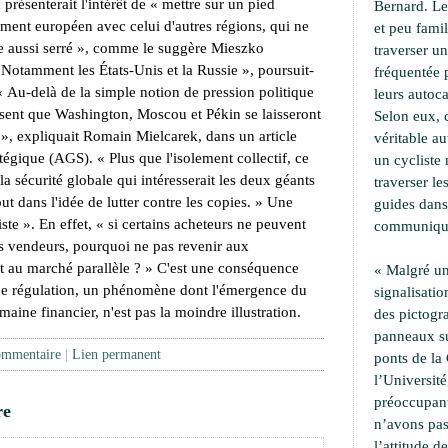
 présenterait l'intérêt de « mettre sur un pied
Bernard. Le
mement européen avec celui d'autres régions, qui ne
et peu famil
le aussi serré », comme le suggère Mieszko
traverser u
 Notamment les États-Unis et la Russie », poursuit-
fréquentée 
 « Au-delà de la simple notion de pression politique
leurs autoca
sent que Washington, Moscou et Pékin se laisseront
Selon eux, 
if », expliquait Romain Mielcarek, dans un article
véritable a
tégique (AGS). « Plus que l'isolement collectif, ce
un cycliste 
 la sécurité globale qui intéresserait les deux géants
traverser le
ut dans l'idée de lutter contre les copies. » Une
guides dans
ste ». En effet, « si certains acheteurs ne peuvent
communiqu
ts vendeurs, pourquoi ne pas revenir aux
 au marché parallèle ? » C'est une conséquence
« Malgré un
 de régulation, un phénomène dont l'émergence du
signalisati
maine financier, n'est pas la moindre illustration.
des pictogr
panneaux su
ommentaire
|
Lien permanent
ponts de la 
l’Université,
préoccupant
re
n’avons pa
l’attitude d