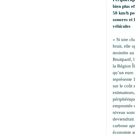
bien plus e
50 km/h pou
sonores et
véhicules
« Si une ch
bruit, elle 
moindre au 
Bruitparif, 
la Région Îl
qu’un euro i
représente 
sur le coût 
estimations,
périphériqu
empruntée d
niveau sono
deviendrait
carbone apr
économie an