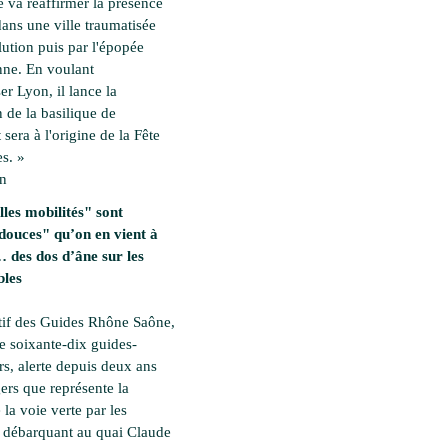
 va réaffirmer la présence
dans une ville traumatisée
lution puis par l'épopée
ne. En voulant
ser Lyon, il lance la
 de la basilique de
 sera à l'origine de la Fête
s. »
en
les mobilités" sont
douces" qu’on en vient à
des dos d’âne sur les
bles
tif des Guides Rhône Saône,
e soixante-dix guides-
rs, alerte depuis deux ans
ers que représente la
 la voie verte par les
es débarquant au quai Claude