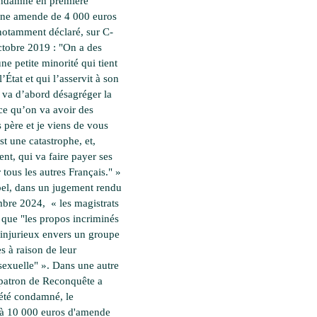
ondamné en première
une amende de 4 000 euros
notamment déclaré, sur C-
tobre 2019 : "On a des
ne petite minorité qui tient
l’État et qui l’asservit à son
i va d’abord désagréger la
rce qu’on va avoir des
 père et je viens de vous
st une catastrophe, et,
t, qui va faire payer ses
 tous les autres Français." »
el, dans un jugement rendu
mbre 2024, « les magistrats
 que "les propos incriminés
 injurieux envers un groupe
s à raison de leur
 sexuelle" ». Dans une autre
a patron de Reconquête a
été condamné, le
 à 10 000 euros d'amende