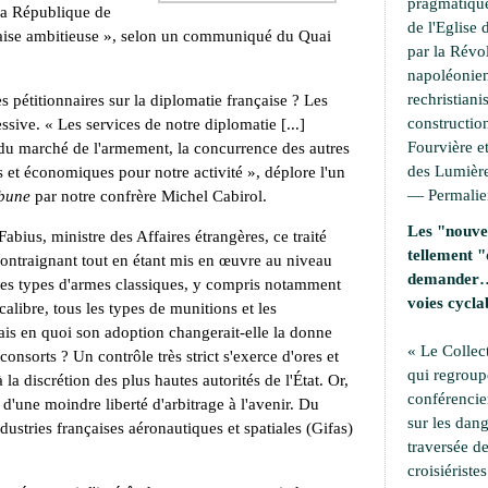
pragmatique
la République de
de l'Eglise 
çaise ambitieuse », selon un communiqué du Quai
par la Révo
napoléonien
rechristiani
es pétitionnaires sur la diplomatie française ? Les
construction
essive. « Les services de notre diplomatie [...]
Fourvière et
 du marché de l'armement, la concurrence des autres
des Lumière
ls et économiques pour notre activité », déplore l'un
—
Permali
ibune
par notre confrère Michel Cabirol.
Les "nouvel
abius, ministre des Affaires étrangères, ce traité
tellement "
contraignant tout en étant mis en œuvre au niveau
demander… 
 les types d'armes classiques, y compris notamment
voies cycla
 calibre, tous les types de munitions et les
ais en quoi son adoption changerait-elle la donne
« Le Collec
consorts ? Un contrôle très strict s'exerce d'ores et
qui regroup
 la discrétion des plus hautes autorités de l'État. Or,
conférencie
 d'une moindre liberté d'arbitrage à l'avenir. Du
sur les dang
stries françaises aéronautiques et spatiales (Gifas)
traversée de
croisiérist