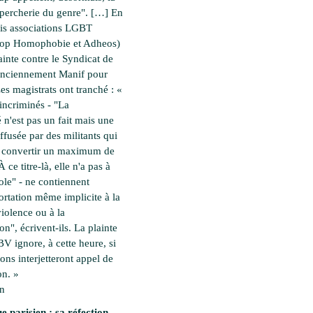
percherie du genre". […] En
rois associations LGBT
top Homophobie et Adheos)
ainte contre le Syndicat de
(anciennement Manif pour
es magistrats ont tranché : «
incriminés - "La
é n'est pas un fait mais une
ffusée par des militants qui
à convertir un maximum de
 ce titre-là, elle n'a pas à
cole" - ne contiennent
rtation même implicite à la
violence ou à la
on", écrivent-ils. La plainte
 BV ignore, à cette heure, si
ions interjetteront appel de
on. »
en
e parisien : sa réfection