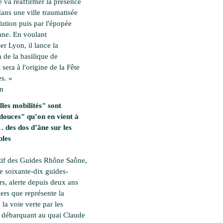
 va réaffirmer la présence
dans une ville traumatisée
lution puis par l'épopée
ne. En voulant
ser Lyon, il lance la
 de la basilique de
 sera à l'origine de la Fête
s. »
en
les mobilités" sont
douces" qu’on en vient à
des dos d’âne sur les
bles
tif des Guides Rhône Saône,
e soixante-dix guides-
rs, alerte depuis deux ans
ers que représente la
 la voie verte par les
es débarquant au quai Claude