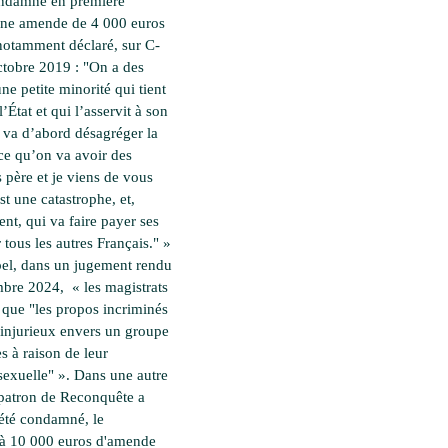
ondamné en première
une amende de 4 000 euros
notamment déclaré, sur C-
tobre 2019 : "On a des
ne petite minorité qui tient
l’État et qui l’asservit à son
i va d’abord désagréger la
rce qu’on va avoir des
 père et je viens de vous
st une catastrophe, et,
t, qui va faire payer ses
 tous les autres Français." »
el, dans un jugement rendu
mbre 2024, « les magistrats
 que "les propos incriminés
 injurieux envers un groupe
s à raison de leur
 sexuelle" ». Dans une autre
a patron de Reconquête a
été condamné, le
 à 10 000 euros d'amende