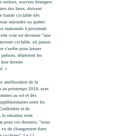
s seniors, souvent étrangers
iers des lieux, doivent
ne bande cyclable très
pour rejoindre ou quitter
rs stationnés à proximité.
cette voie est devenue "une
utoroute cyclable, où jamais
ne s'arrête pour laisser
s piétons, déplorent les
 leur dernier
é. »
e amélioration de la
on au printemps 2024, avec
ammes au sol et des
pplémentaires entre les
Guillotière et de
 la situation reste
e pour ces derniers, "nous
s vu de changement dans
es cyclistes". Le 12