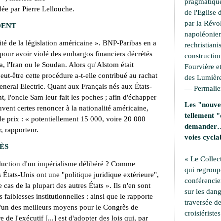
pragmatique
dée par Pierre Lellouche.
de l'Eglise 
par la Révo
DENT
napoléonien
alité de la législation américaine
». BNP-Paribas en a
rechristiani
, pour avoir violé des embargos financiers décrétés
construction
, l'Iran ou le Soudan. Alors qu'Alstom était
Fourvière et
eut-être cette procédure a-t-elle contribué au rachat
des Lumière
neral Electric. Quant aux Français nés aux États-
—
Permali
t, l'oncle Sam leur fait les poches ; afin d'échapper
Les "nouvel
vent certes renoncer à la nationalité américaine,
tellement "
le prix : «
potentiellement 15 000, voire 20 000
demander… 
, rapporteur.
voies cycla
ÈS
« Le Collec
aduction d'un impérialisme délibéré ? Comme
qui regroup
s États-Unis ont une "politique juridique extérieure",
conférencie
e cas de la plupart des autres États
». Ils n'en sont
sur les dang
 faiblesses institutionnelles : ainsi que le rapporte
traversée de
l'un des meilleurs moyens pour le Congrès de
croisiérist
e de l'exécutif
[...]
est d'adopter des lois qui, par