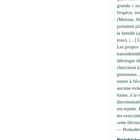
grande « su
l'espèce, t
(Mousse, S
portaient pl
la famille 
tous). |…] L
Les propos 
transidentit
idéologie di
cherchent 
personnes. À
entrer à l'é
aucune exho
haine, à la 
discriminati
est rejetée.
les associat
cette décisi
—
Permali
Périphériqu