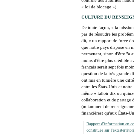
contrôle des autorités nation
«
loi de blocage
»).
CULTURE DU RENSEI
De toute façon, «
la mission
pas de résoudre les problè
dit, «
un rapport de force doi
que notre pays dispose en m
permettant, sinon d'être "à 
moins d'être plus crédibl
e »
français serait sept fois moi
question de la très grande d
ont mis en lumière une diff
entre les États-Unis et notre
même «
falloir dix ou qui
collaboration et de partage 
(notamment de renseignemen
financières) qu'aux États-Un
Rapport d'information en co
constituée sur l'extraterritor