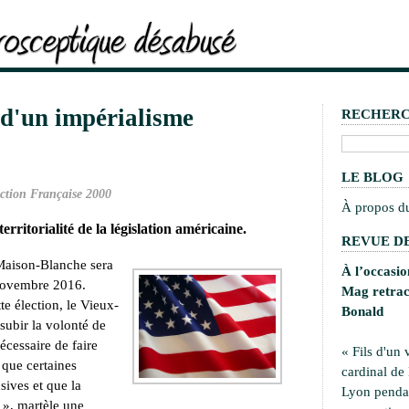
d'un impérialisme
RECHER
LE BLOG
ction Française 2000
À propos d
erritorialité de la législation américaine.
REVUE DE
 Maison-Blanche sera
À l’occasi
novembre 2016.
Mag retrace
tte élection, le Vieux-
Bonald
 subir la volonté de
écessaire de faire
« Fils d'un 
 que certaines
cardinal de
sives et que la
Lyon pendan
», martèle une