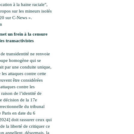
ation à la haine raciale",
propos sur les mineurs isolés
20 sur C-News ».
en
met un frein à la censure
les transactivistes
 de transidentité ne renvoie
roupe homogène qui se
ait par une conduite unique,
 les attaques contre cette
euvent être considérées
ttaques contre les
raison de l’identité de
te décision de la 17e
rectionnelle du tribunal
e Paris en date du 6
2024] doit rassurer ceux qui
 de la liberté de critiquer ce
p appellent, désormais, la