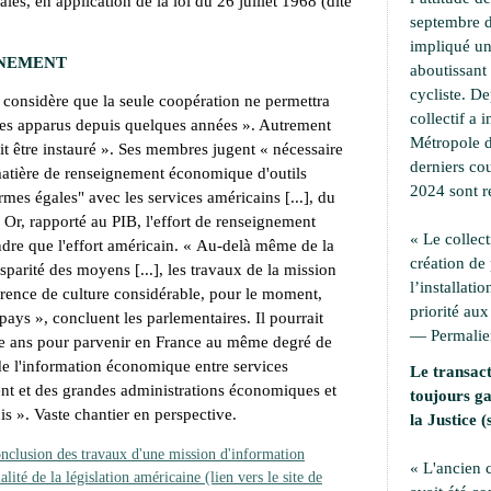
ales, en application de la loi du 26 juillet 1968 (dite
septembre d
impliqué une
GNEMENT
aboutissant 
cycliste. D
 considère que la seule coopération ne permettra
collectif a i
mes apparus depuis quelques années
». Autrement
Métropole d
t être instauré
». Ses membres jugent «
nécessaire
derniers cou
atière de renseignement économique d'outils
2024 sont r
armes égales" avec les services américains
[...],
du
. Or, rapporté au PIB, l'effort de renseignement
« Le collect
ndre que l'effort américain. «
Au-delà même de la
création de
isparité des moyens
[...]
, les travaux de la mission
l’installati
érence de culture considérable, pour le moment,
priorité aux
 pays
», concluent les parlementaires. Il pourrait
—
Permali
nze ans pour parvenir en France au même degré de
de l'information économique entre services
Le transact
t et des grandes administrations économiques et
toujours ga
is
». Vaste chantier en perspective.
la Justice (
nclusion des travaux d'une mission d'information
« L'ancien
ialité de la législation américaine (lien vers le site de