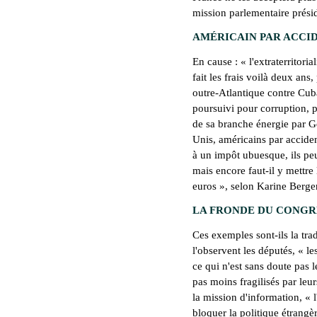
mission parlementaire prési
AMÉRICAIN PAR ACCI
En cause : «
l'extraterritori
fait les frais voilà deux ans
outre-Atlantique contre Cuba
poursuivi pour corruption, p
de sa branche énergie par Ge
Unis, américains par acciden
à un impôt ubuesque, ils peu
mais encore faut-il y mettre 
euros
», selon Karine Berger
LA FRONDE DU CONGR
Ces exemples sont-ils la tr
l'observent les députés, «
le
ce qui n'est sans doute pas l
pas moins fragilisés par leurs
la mission d'information, «
bloquer la politique étrangèr