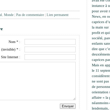
avait été c
instance à 
pour avoir 
al
,
Monde
|
Pas de commentaire
|
Lien permanent
News, en oc
caprices d’u
la main sur 
re
profit et qu
société, pa
Nom * :
enfants sans
dire que c’e
 (invisible) * :
deuxièmemen
Site Internet :
caprices par
Mais en app
le 11 septe
considèrent
ne sont pas
de personne
orientation
affaire « l
néanmoins 
lendemain,