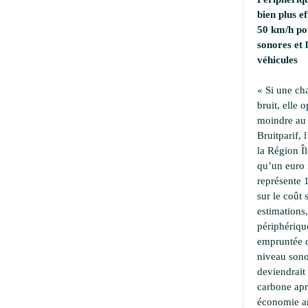
bien plus e
50 km/h pou
sonores et
véhicules
« Si une ch
bruit, elle 
moindre au 
Bruitparif, 
la Région Îl
qu’un euro i
représente 
sur le coût 
estimations,
périphériqu
empruntée d
niveau sono
deviendrait
carbone apr
économie an