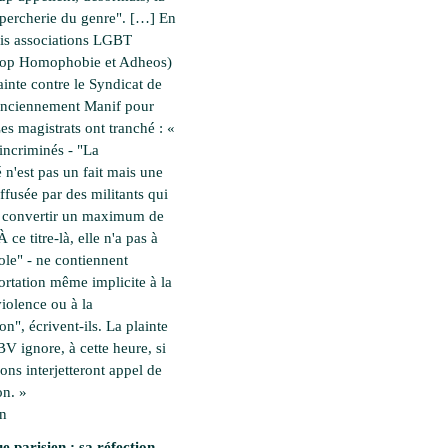
percherie du genre". […] En
rois associations LGBT
top Homophobie et Adheos)
ainte contre le Syndicat de
(anciennement Manif pour
es magistrats ont tranché : «
incriminés - "La
é n'est pas un fait mais une
ffusée par des militants qui
à convertir un maximum de
 ce titre-là, elle n'a pas à
cole" - ne contiennent
rtation même implicite à la
violence ou à la
on", écrivent-ils. La plainte
 BV ignore, à cette heure, si
ions interjetteront appel de
on. »
en
e parisien : sa réfection