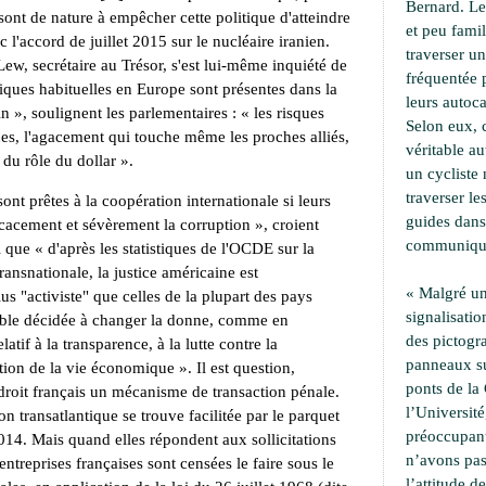
Bernard. Le
, sont de nature à empêcher cette politique d'atteindre
et peu famil
'accord de juillet 2015 sur le nucléaire iranien.
traverser u
ew, secrétaire au Trésor, s'est lui-même inquiété de
fréquentée 
tiques habituelles en Europe sont présentes dans la
leurs autoca
in
», soulignent les parlementaires : «
les risques
Selon eux, 
s, l'agacement qui touche même les proches alliés,
véritable a
 du rôle du dollar
».
un cycliste 
traverser le
sont prêtes à la coopération internationale si leurs
guides dans
icacement et sévèrement la corruption
», croient
communiqu
ai que «
d'après les statistiques de l'OCDE sur la
ransnationale, la justice américaine est
« Malgré un
 "activiste" que celles de la plupart des pays
signalisati
ble décidée à changer la donne, comme en
des pictogr
elatif à la transparence, à la lutte contre la
panneaux su
ation de la vie économique
». Il est question,
ponts de la 
droit français un mécanisme de transaction pénale.
l’Université,
ion transatlantique se trouve facilitée par le parquet
préoccupant
2014. Mais quand elles répondent aux sollicitations
n’avons pa
 entreprises françaises sont censées le faire sous le
l’attitude d