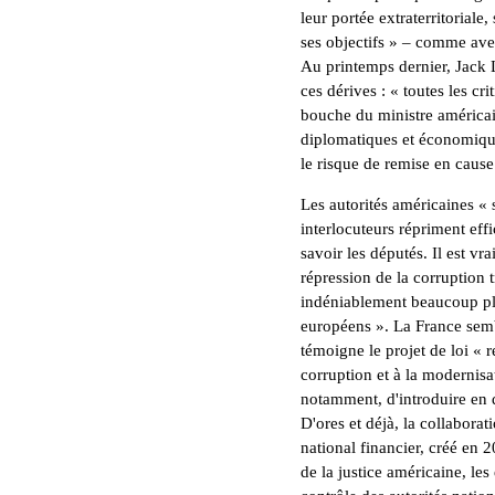
leur portée extraterritoriale
ses objectifs
» – comme avec l
Au printemps dernier, Jack L
ces dérives : «
toutes les cri
bouche du ministre américa
diplomatiques et économique
le risque de remise en cause
Les autorités américaines «
interlocuteurs répriment eff
savoir les députés. Il est vr
répression de la corruption t
indéniablement beaucoup plus
européens
». La France sem
témoigne le projet de loi «
r
corruption et à la modernis
notamment, d'introduire en 
D'ores et déjà, la collaborat
national financier, créé en 
de la justice américaine, les