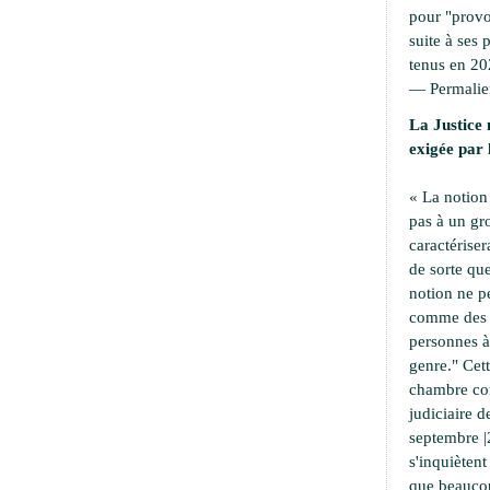
pour "provoc
suite à ses 
tenus en 20
—
Permali
La Justice 
exigée par 
« La notion
pas à un g
caractériser
de sorte que
notion ne p
comme des a
personnes à 
genre." Cet
chambre cor
judiciaire d
septembre |
s'inquiètent
que beaucou