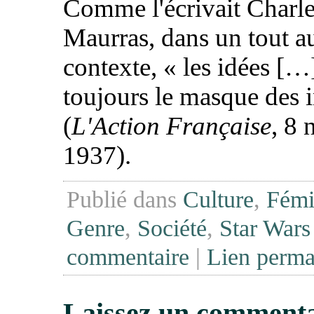
Comme l'écrivait Charl
Maurras, dans un tout a
contexte, «
les idées
[…
toujours le masque des i
(
L'Action Française
, 8
1937).
Publié dans
Culture
,
Fémi
Genre
,
Société
,
Star Wars
commentaire
|
Lien perma
Laissez un commenta