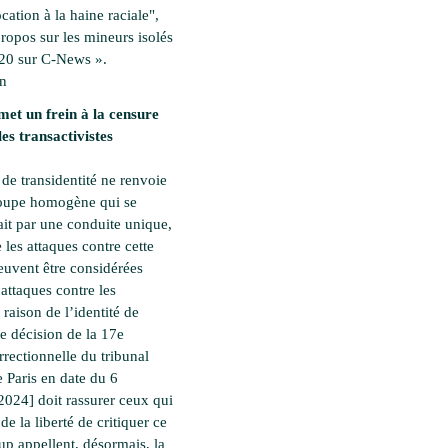
ation à la haine raciale",
propos sur les mineurs isolés
20 sur C-News ».
en
met un frein à la censure
les transactivistes
 de transidentité ne renvoie
roupe homogène qui se
ait par une conduite unique,
 les attaques contre cette
euvent être considérées
ttaques contre les
raison de l’identité de
te décision de la 17e
rectionnelle du tribunal
e Paris en date du 6
2024] doit rassurer ceux qui
 de la liberté de critiquer ce
p appellent, désormais, la