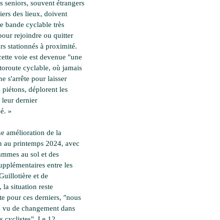
s seniors, souvent étrangers
iers des lieux, doivent
ne bande cyclable très
pour rejoindre ou quitter
rs stationnés à proximité.
cette voie est devenue "une
utoroute cyclable, où jamais
ne s'arrête pour laisser
s piétons, déplorent les
 leur dernier
é. »
e amélioration de la
on au printemps 2024, avec
ammes au sol et des
pplémentaires entre les
Guillotière et de
 la situation reste
e pour ces derniers, "nous
s vu de changement dans
es cyclistes". Le 12