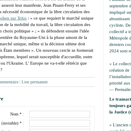
 asseoir leur manifeste, Jean Pisani-Ferry et ses
septembre d
a nécessité économique de la libre circulation des
impliqué une
Cohen sur
Telos
: «
ce que requiert le marché unique
aboutissant 
n de la mobilité du travail, la libre circulation des
cycliste. D
un choix politique
» ; «
ils défendent ensuite l'idée
collectif a i
et entière du Royaume-Uni à la phase amont de la
Métropole d
arché unique, même si la décision ultime doit
derniers cou
uls États membres
». Un nouveau cercle se formerait
2024 sont r
péenne, lequel serait susceptible d'accueillir, outre
u l'Ukraine. L' Europe ne va-t-elle rétrécir que
« Le collect
 ?
création de
l’installati
commentaire
|
Lien permanent
priorité aux
—
Permali
re
Le transact
toujours ga
la Justice (
Nom * :
 (invisible) * :
« L'ancien