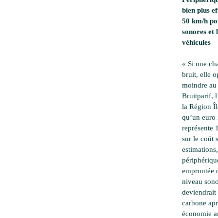
bien plus e
50 km/h pou
sonores et
véhicules
« Si une ch
bruit, elle 
moindre au 
Bruitparif, 
la Région Îl
qu’un euro i
représente 
sur le coût 
estimations,
périphériqu
empruntée d
niveau sono
deviendrait
carbone apr
économie an