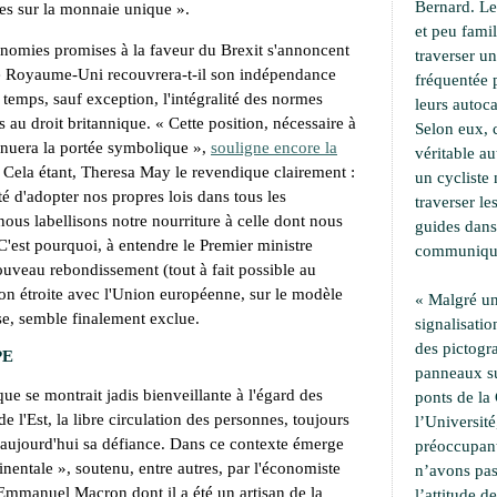
Bernard. Le
res sur la monnaie unique
».
et peu famil
onomies promises à la faveur du Brexit s'annoncent
traverser u
 Royaume-Uni recouvrera-t-il son indépendance
fréquentée 
temps, sauf exception, l'intégralité des normes
leurs autoca
s au droit britannique. «
Cette position, nécessaire à
Selon eux, 
tténuera la portée symbolique
»,
souligne encore la
véritable a
. Cela étant, Theresa May le revendique clairement :
un cycliste 
té d'adopter nos propres lois dans tous les
traverser le
ous labellisons notre nourriture à celle dont nous
guides dans
C'est pourquoi, à entendre le Premier ministre
communiqu
ouveau rebondissement (tout à fait possible au
n étroite avec l'Union européenne, sur le modèle
« Malgré un
se, semble finalement exclue.
signalisati
des pictogr
PE
panneaux su
ue se montrait jadis bienveillante à l'égard des
ponts de la 
e l'Est, la libre circulation des personnes, toujours
l’Université,
e aujourd'hui sa défiance. Dans ce contexte émerge
préoccupant
inentale
», soutenu, entre autres, par l'économiste
n’avons pa
'Emmanuel Macron dont il a été un artisan de la
l’attitude d