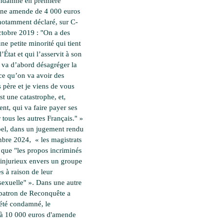
ondamné en première
une amende de 4 000 euros
notamment déclaré, sur C-
tobre 2019 : "On a des
ne petite minorité qui tient
l’État et qui l’asservit à son
i va d’abord désagréger la
rce qu’on va avoir des
 père et je viens de vous
st une catastrophe, et,
t, qui va faire payer ses
 tous les autres Français." »
el, dans un jugement rendu
mbre 2024, « les magistrats
 que "les propos incriminés
 injurieux envers un groupe
s à raison de leur
 sexuelle" ». Dans une autre
a patron de Reconquête a
été condamné, le
 à 10 000 euros d'amende