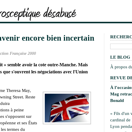
avenir encore bien incertain
RECHER
ction Française 2000
LE BLOG
it
» semble avoir la cote outre-Manche. Mais
À propos d
rs que s'ouvrent les négociations avec l'Union
REVUE DE
À l’occasi
ame Theresa May,
Mag retrace
wning Street. Reste
Bonald
aduira
ions à peine
« Fils d'un 
les s'opposent sur
cardinal de
ropéenne et ses États
Lyon pendan
 les termes du