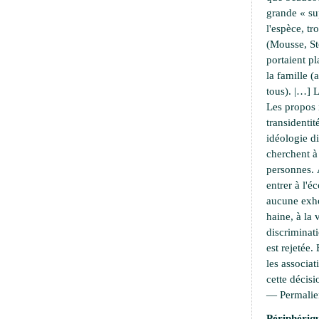
grande « su
l'espèce, t
(Mousse, S
portaient pl
la famille 
tous). |…] L
Les propos 
transidentit
idéologie di
cherchent 
personnes. À
entrer à l'é
aucune exho
haine, à la 
discriminati
est rejetée.
les associat
cette décisi
—
Permali
Périphériqu