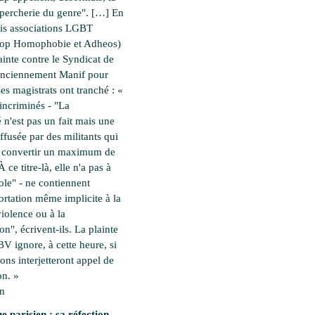
percherie du genre". […] En
rois associations LGBT
top Homophobie et Adheos)
ainte contre le Syndicat de
(anciennement Manif pour
es magistrats ont tranché : «
incriminés - "La
é n'est pas un fait mais une
ffusée par des militants qui
à convertir un maximum de
 ce titre-là, elle n'a pas à
cole" - ne contiennent
rtation même implicite à la
violence ou à la
on", écrivent-ils. La plainte
 BV ignore, à cette heure, si
ions interjetteront appel de
on. »
en
e parisien : sa réfection