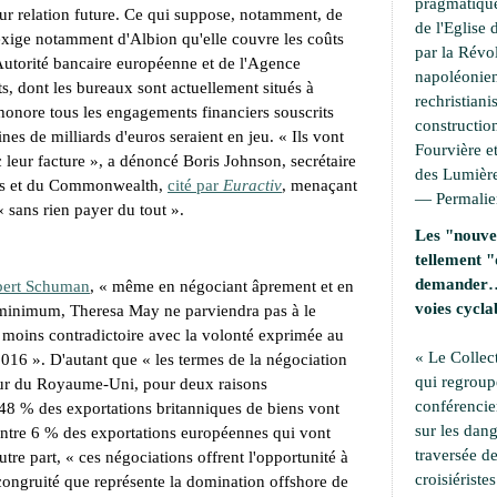
pragmatique
eur relation future. Ce qui suppose, notamment, de
de l'Eglise 
xige notamment d'Albion qu'elle couvre les coûts
par la Révo
utorité bancaire européenne et de l'Agence
napoléonien
 dont les bureaux sont actuellement situés à
rechristiani
honore tous les engagements financiers souscrits
construction
ines de milliards d'euros seraient en jeu. «
Ils vont
Fourvière et
 leur facture
», a dénoncé Boris Johnson, secrétaire
des Lumière
ères et du Commonwealth,
cité par
Euractiv
, menaçant
—
Permali
 «
sans rien payer du tout
».
Les "nouvel
tellement "
demander… 
bert Schuman
, «
même en négociant âprement et en
voies cycla
 minimum, Theresa May ne parviendra pas à le
moins contradictoire avec la volonté exprimée au
« Le Collec
2016
». D'autant que «
les termes de la négociation
qui regroup
eur du Royaume-Uni, pour deux raisons
conférencie
48 % des exportations britanniques de biens vont
sur les dang
ntre 6 % des exportations européennes qui vont
traversée de
utre part, «
ces négociations offrent l'opportunité à
croisiérist
incongruité que représente la domination offshore de