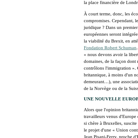
la place financière de Lond
À court terme, donc, les éc
compromises. Cependant, le
juridique ? Dans un premier 
européennes seront intégrée
la viabilité du Brexit, en a
Fondation Robert Schuman
«
nous devons avoir la liber
domaines, de la façon dont n
contrôlons l'immigration
». 
britannique, à moins d'un n
demeurant…), une associatio
de la Norvège ou de la Suis
UNE NOUVELLE EURO
Alors que l'opinion britanniq
travailleurs venus d'Europe d
si chère à Bruxelles, suscit
le projet d'une «
Union cont
Jean Pisani-Ferry, proche d