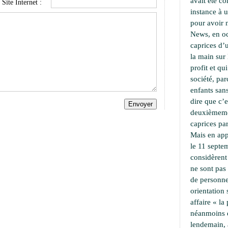
avait été c
Site Internet :
instance à 
pour avoir 
News, en oc
caprices d’u
la main sur 
profit et qu
société, pa
enfants sans
dire que c’e
deuxièmemen
caprices par
Mais en app
le 11 septe
considèrent
ne sont pas
de personne
orientation
affaire « l
néanmoins 
lendemain,