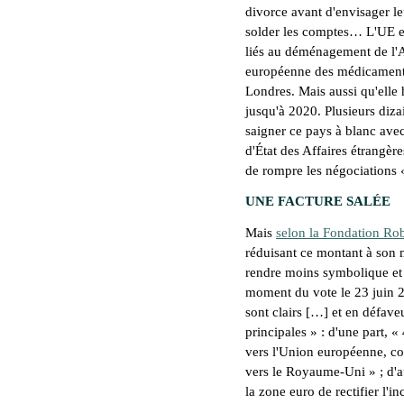
divorce avant d'envisager l
solder les comptes… L'UE e
liés au déménagement de l'A
européenne des médicaments,
Londres. Mais aussi qu'elle 
jusqu'à 2020. Plusieurs diza
saigner ce pays à blanc avec
d'État des Affaires étrang
de rompre les négociations
UNE FACTURE SALÉE
Mais
selon la Fondation Ro
réduisant ce montant à son
rendre moins symbolique et 
moment du vote le 23 juin 
sont clairs
[…]
et en défav
principales
» : d'une part, «
vers l'Union européenne, co
vers le Royaume-Uni
» ; d'a
la zone euro de rectifier l'