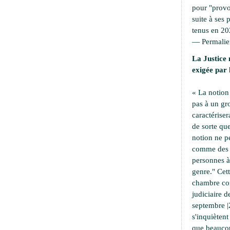
pour "provoc
suite à ses 
tenus en 20
—
Permali
La Justice 
exigée par 
« La notion
pas à un g
caractériser
de sorte que
notion ne p
comme des a
personnes à 
genre." Cet
chambre cor
judiciaire d
septembre |
s'inquiètent
que beaucou