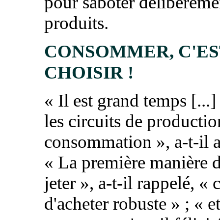
pour saboter délibéréme
produits.
CONSOMMER, C'ES
CHOISIR !
«
Il est grand temps
[...
les circuits de productio
consommation
», a-t-il
«
La première manière 
jeter
», a-t-il rappelé, «
c
d'acheter robuste
» ; «
e